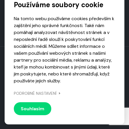
Používáme soubory cookie
Na tomto webu používáme cookies především k
zajištění jeho správné funkčnosti. Také nám
pomáhají analyzovat návštěvnost stránek a v
neposlední řadě slouží k poskytování funkcí
sociálních médií. Můžeme sdílet informace o
vašem používání webových stránek s našimi
partnery pro sociální média, reklamu a analýzy,
kteří je mohou kombinovat s jinými údaji, které
Toto dílo podléhá licenci CC BY-NC-ND
jim poskytujete, nebo které shromažďují, když
Uveďte původ, neužívejte komerčně, nezpracovávejte.
používáte jejich služby.
Webarchivováno
PODROBNÉ NASTAVENÍ
Národní knihovnou ČR
Design by
Vanda
Souhlasím
© 2026 Visiongame. Všechna práva vyhrazena.
Zásady
ochrany soukromí