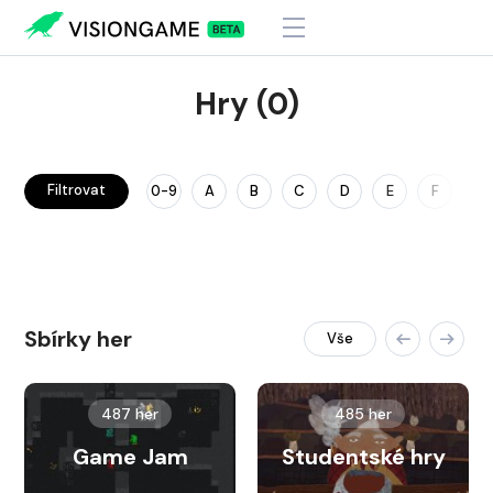
Hry (0)
Filtrovat
0-9
A
B
C
D
E
F
G
Sbírky her
Vše
487 her
485 her
Game Jam
Studentské hry