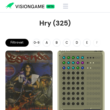
Hry (325)
Filtrovat
0-9
A
B
C
D
E
F
G