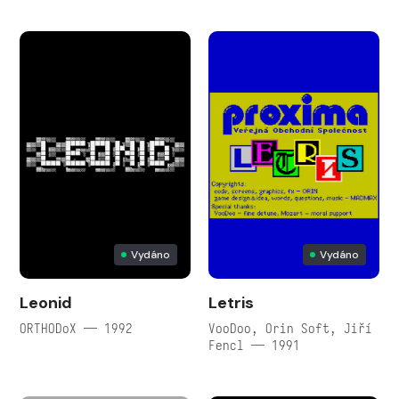
Vydáno
Vydáno
Leonid
Letris
ORTHODoX — 1992
VooDoo, Orin Soft, Jiří
Fencl — 1991