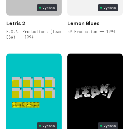
Vydáno
Vydáno
Letris 2
Lemon Blues
E.S.A. Productions (Team
59 Production — 1994
ESA) — 1994
Vydáno
Vydáno