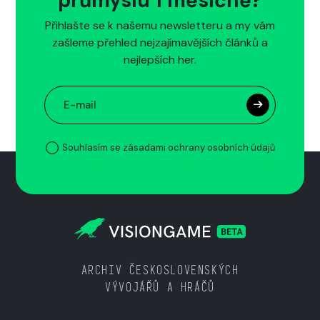
průmyslu 1 měsíčně?
Přihlašte se k našemu newsletteru a my vám
zašleme přehled nejzajímavějších článků a
nejlepších her.
Souhlasím se zásadami ochrany osobních údajů
ARCHIV ČESKOSLOVENSKÝCH
VÝVOJÁŘŮ A HRÁČŮ