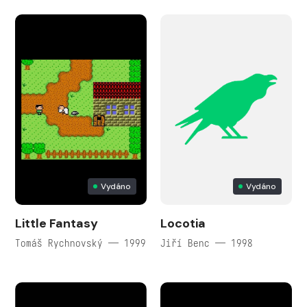
Vydáno
Vydáno
Little Fantasy
Locotia
Tomáš Rychnovský — 1999
Jiří Benc — 1998