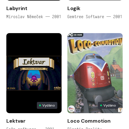
Labyrint
Logik
Miroslav Němeček — 2001
Gemtree Software — 2001
Vydáno
Vydáno
Lektvar
Loco Commotion