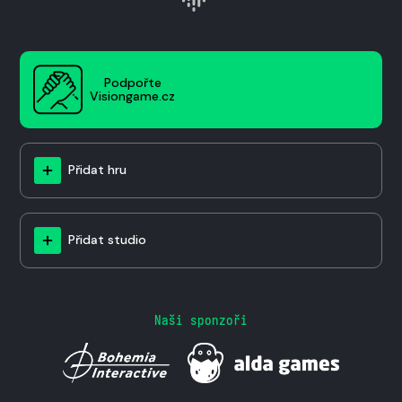
Podpořte
Visiongame.cz
Přidat hru
Přidat studio
Naši sponzoři