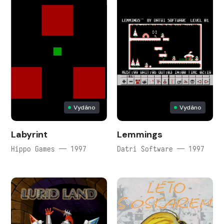
Vydáno
Vydáno
Labyrint
Lemmings
Hippo Games — 1997
Datri Software — 1997