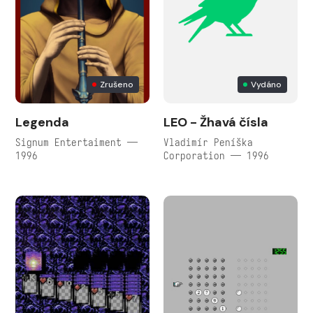
Zrušeno
Vydáno
Legenda
LEO - Žhavá čísla
Signum Entertaiment —
Vladimír Peníška
1996
Corporation — 1996