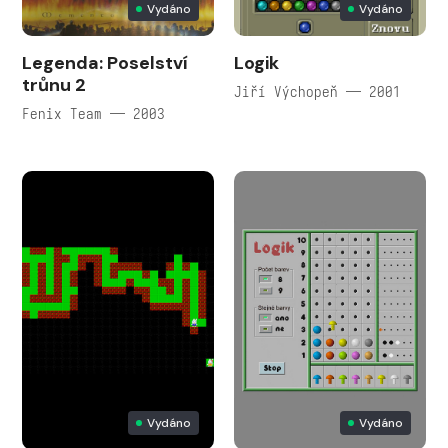
Vydáno
Vydáno
Legenda: Poselství
Logik
trůnu 2
Jiří Výchopeň — 2001
Fenix Team — 2003
Vydáno
Vydáno