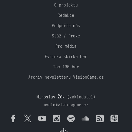
O projektu
Redakce
Podpořte nás
Stáž / Praxe
Pro média
Fyzická sbírka her
Top 100 her
Archiv newsletteru VisionGame.cz
Miroslav Žák
(zakladatel)
mydla@visiongame.cz