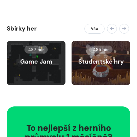
Sbírky her
Vše
487 her
485 her
Game Jam
Studentské hry
To nejlepší z herního