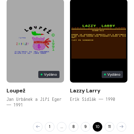
Vydáno
Vydáno
Loupež
Lazzy Larry
Jan Urbánek a Jiří Eger
Erik Sidlák — 1990
— 1991
1
8
9
10
11
…