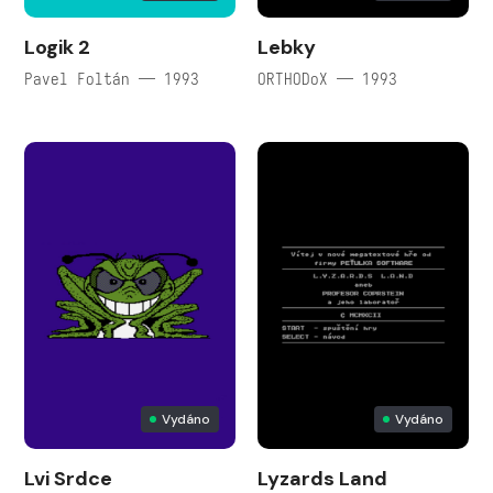
Logik 2
Lebky
Pavel Foltán — 1993
ORTHODoX — 1993
Vydáno
Vydáno
Lvi Srdce
Lyzards Land