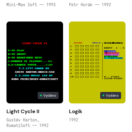
Mini-Max Soft — 1993
Petr Horák — 1992
Vydáno
Vydáno
Light Cycle II
Logik
Gustáv Harton,
1992
RumatiSoft — 1992