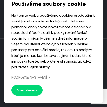
Používáme soubory cookie
Na tomto webu používáme cookies především k
zajištění jeho správné funkčnosti. Také nám
pomáhají analyzovat návštěvnost stránek a v
neposlední řadě slouží k poskytování funkcí
sociálních médií. Můžeme sdílet informace o
vašem používání webových stránek s našimi
partnery pro sociální média, reklamu a analýzy,
kteří je mohou kombinovat s jinými údaji, které
Toto dílo podléhá licenci CC BY-NC-ND
jim poskytujete, nebo které shromažďují, když
Uveďte původ, neužívejte komerčně, nezpracovávejte.
používáte jejich služby.
Webarchivováno
PODROBNÉ NASTAVENÍ
Národní knihovnou ČR
Design by
Vanda
Souhlasím
© 2026 Visiongame. Všechna práva vyhrazena.
Zásady
ochrany soukromí