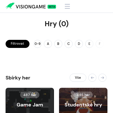
Hry (0)
Filtrovat
0-9
A
B
C
D
E
F
G
Sbírky her
Vše
487 her
485 her
Game Jam
Studentské hry