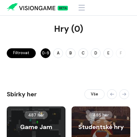
Hry (0)
Filtrovat
0-9
A
B
C
D
E
F
G
Sbírky her
Vše
487 her
485 her
Game Jam
Studentské hry