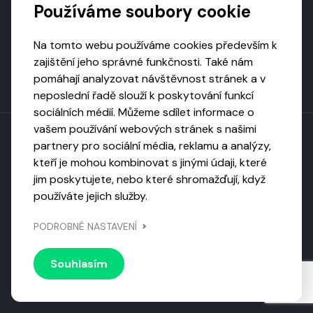
Používáme soubory cookie
Na tomto webu používáme cookies především k
zajištění jeho správné funkčnosti. Také nám
pomáhají analyzovat návštěvnost stránek a v
neposlední řadě slouží k poskytování funkcí
sociálních médií. Můžeme sdílet informace o
vašem používání webových stránek s našimi
partnery pro sociální média, reklamu a analýzy,
kteří je mohou kombinovat s jinými údaji, které
Toto dílo podléhá licenci CC BY-NC-ND
jim poskytujete, nebo které shromažďují, když
Uveďte původ, neužívejte komerčně, nezpracovávejte.
používáte jejich služby.
Webarchivováno
PODROBNÉ NASTAVENÍ
Národní knihovnou ČR
Design by
Vanda
Souhlasím
© 2026 Visiongame. Všechna práva vyhrazena.
Zásady
ochrany soukromí