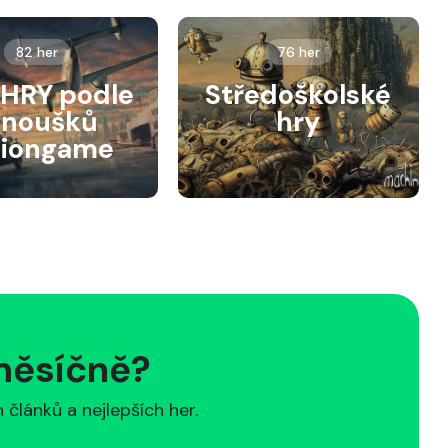
82 her
76 her
HRY podle
Středoškolské
anoušků
hry
siongame
 měsíčně?
článků a nejlepších her.