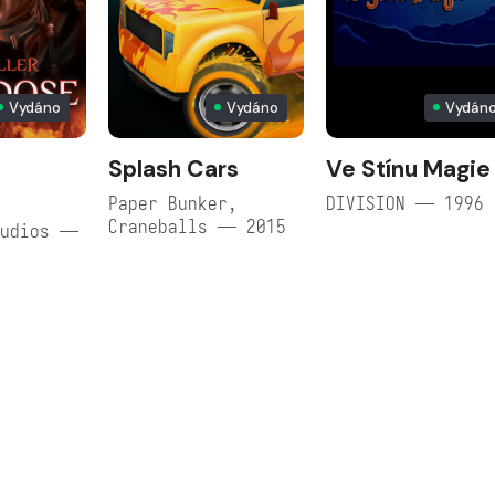
Vydáno
Vydáno
Vydán
Splash Cars
Ve Stí­nu Magie
e
Paper Bunker,
DIVISION — 1996
Craneballs — 2015
tudios —