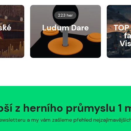
223 her
ské
Ludum Dare
TOP 
f
Vi
pší z herního průmyslu 1
ewsletteru a my vám zašleme přehled nejzajímavějších 