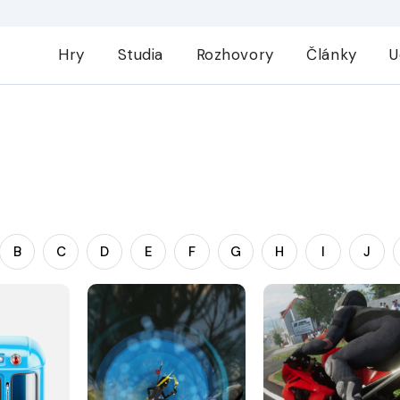
Hry
Studia
Rozhovory
Články
U
B
C
D
E
F
G
H
I
J