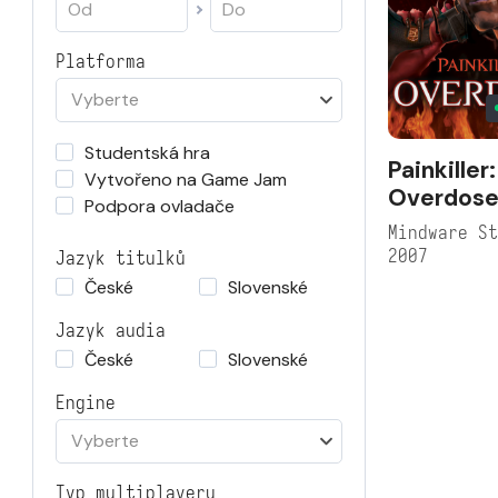
Platforma
Vyberte
Studentská hra
Painkiller:
Vytvořeno na Game Jam
Overdos
Podpora ovladače
Mindware S
2007
Jazyk titulků
České
Slovenské
Jazyk audia
České
Slovenské
Engine
Vyberte
Typ multiplayeru