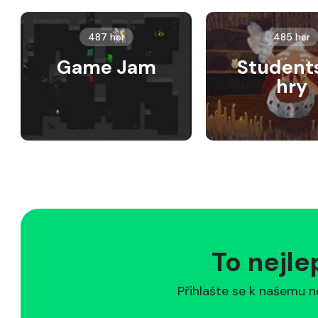
487 her
485 her
Game Jam
Student
hry
To nejle
Přihlašte se k našemu n