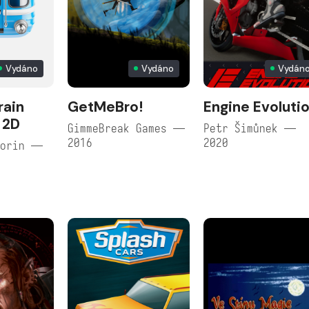
Vydáno
Vydáno
Vydán
rain
GetMeBro!
Engine Evoluti
 2D
GimmeBreak Games —
Petr Šimůnek —
2016
2020
torin —