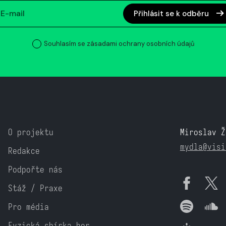
Přihlásit se k odběru
Souhlasím se zásadami ochrany osobních údajů
O projektu
Miroslav Ž
mydla@visi
Redakce
Podpořte nás
Stáž / Praxe
Pro média
Fyzická sbírka her