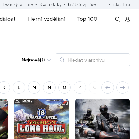
Fyzický archiv
-
Statistiky
-
Krátké zprávy
Přidat hru
dálosti
Herní vzdělání
Top 100
Nejnovější
K
L
M
N
O
P
Q
R
S