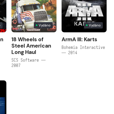
o
Vydáno
Vydáno
on
18 Wheels of
ArmA III: Karts
Steel American
Bohemia Interactive
Long Haul
— 2014
SCS Software —
2007