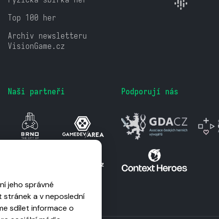
Top 100 her
Archiv newsletteru
VisionGame.cz
Naši partneři
Podporují nás
ní jeho správné
 stránek a v neposlední
me sdílet informace o