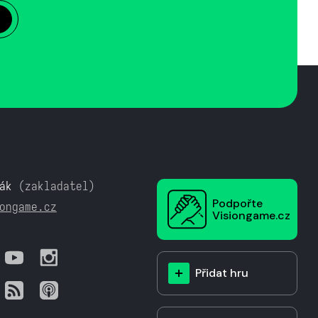
ák
(zakladatel)
Podpořte
ongame.cz
Visiongame.cz
Přidat hru