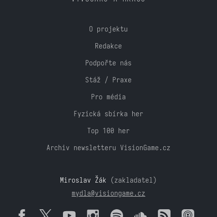
O projektu
Redakce
Podpořte nás
Stáž / Praxe
Pro média
Fyzická sbírka her
Top 100 her
Archiv newsletteru VisionGame.cz
Miroslav Žák
(zakladatel)
mydla@visiongame.cz