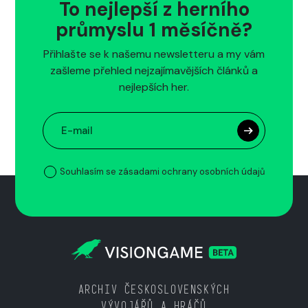
To nejlepší z herního
průmyslu 1 měsíčně?
Přihlašte se k našemu newsletteru a my vám
zašleme přehled nejzajímavějších článků a
nejlepších her.
Souhlasím se zásadami ochrany osobních údajů
ARCHIV ČESKOSLOVENSKÝCH
VÝVOJÁŘŮ A HRÁČŮ