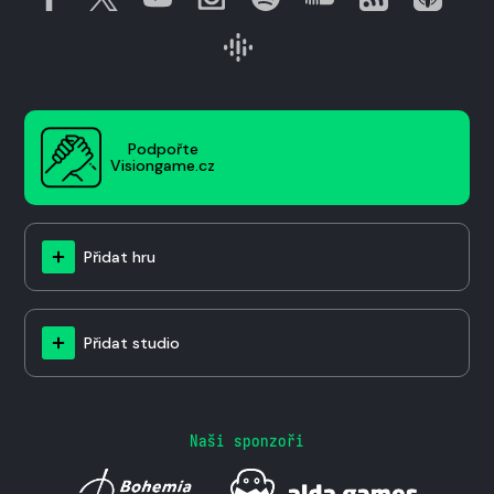
Podpořte
Visiongame.cz
Přidat hru
Přidat studio
Naši sponzoři