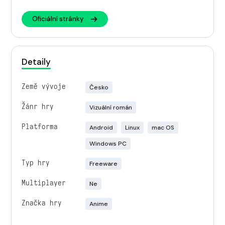
Oficiální stránky
Detaily
Země vývoje
Česko
Žánr hry
Vizuální román
Platforma
Android
Linux
mac OS
Windows PC
Typ hry
Freeware
Multiplayer
Ne
Značka hry
Anime
Engine
Ren’Py