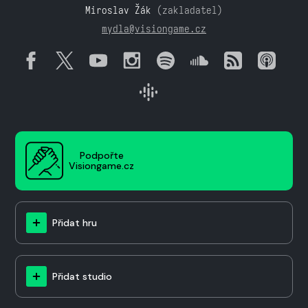
Miroslav Žák
(zakladatel)
mydla@visiongame.cz
Podpořte
Visiongame.cz
Přidat hru
Přidat studio