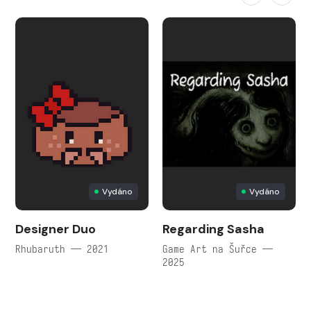
Vydáno
Vydáno
Designer Duo
Regarding Sasha
Rhubaruth — 2021
Game Art na Šuřce —
2025