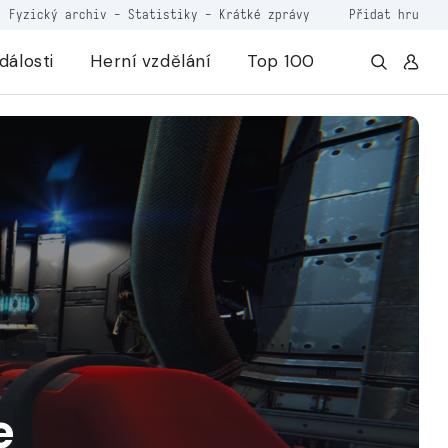
Fyzický archiv
-
Statistiky
-
Krátké zprávy
Přidat hru
dálosti
Herní vzdělání
Top 100
e