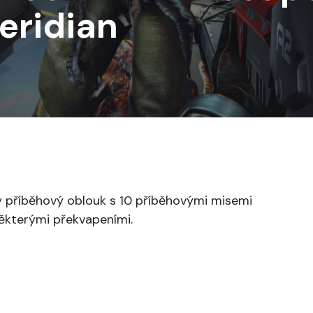
eridian
ý příběhový oblouk s 10 příběhovými misemi
ěkterými překvapeními.