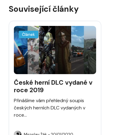
Související články
Článek
České herní DLC vydané v
roce 2019
Přinášíme vám přehledný soupis
českých herních DLC vydaných v
roce...
Miroslav Žák
- 20/01/2020