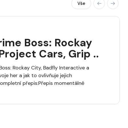
Vše
 Crime Boss: Rockay
Project Cars, Grip ..
Boss: Rockay City, Badfly Interactive a
oje her a jak to ovlivňuje jejich
Kompletní přepis:Přepis momentálně