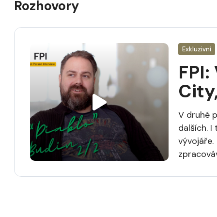
Rozhovory
Exkluzivní
FPI:
City
V druhé p
dalších. I
vývojáře.
zpracová