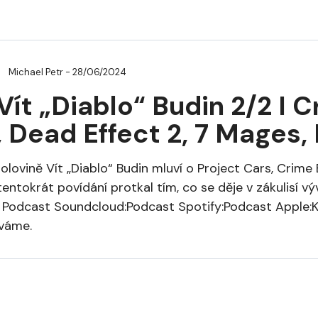
Michael Petr
- 28/06/2024
 Vít „Diablo“ Budin 2/2 I
, Dead Effect 2, 7 Mages, 
olovině Vít „Diablo“ Budin mluví o Project Cars, Crime 
 tentokrát povídání protkal tím, co se děje v zákulisí výv
 Podcast Soundcloud:Podcast Spotify:Podcast Apple:
váme.