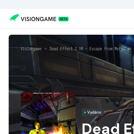
Visiongame
>
Dead Effect 2 VR - Escape from Meridian
Vydáno
Dead E