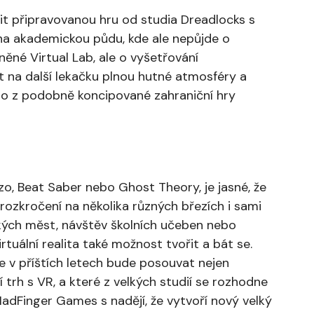
t připravovanou hru od studia Dreadlocks s
a akademickou půdu, kde ale nepůjde o
něné Virtual Lab, ale o vyšetřování
t na další lekačku plnou hutné atmosféry a
ého z podobně koncipované zahraniční hry
o, Beat Saber nebo Ghost Theory, je jasné, že
rozkročení na několika různých březích i sami
ckých měst, návštěv školních učeben nebo
tuální realita také možnost tvořit a bát se.
 v příštích letech bude posouvat nejen
 trh s VR, a které z velkých studií se rozhodne
adFinger Games s nadějí, že vytvoří nový velký