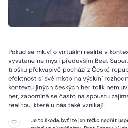
Pokud se mluví o virtuální realitě v kont
vyvstane na mysli především Beat Saber
trošku překvapivě pochází z České republi
efektnost si své místo na výsluní rozhod
kontextu jiných českých her tolik nemluv
her, zapomíná se často na spoustu zajím
realitou, které u nás také vznikají.
Je to škoda, byť lze jen těžko nepřát ús