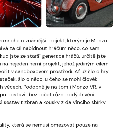
na mnohem známější projekt, kterým je Monzo
dává za cíl nabídnout hráčům něco, co sami
ud jste ze starší generace hráčů, určitě jste
i na nejeden herní projekt, jehož jediným cílem
vořit v sandboxovém prostředí. Ať už šlo o hry
teček, šlo o něco, u čeho se mohl člověk
ch věcech. Podobně je na tom i Monzo VR, v
opu postavit bezpočet různorodých věcí.
i sestavit zbraň a kousky z da Vinciho sbírky
 reality, která se nemusí omezovat pouze na