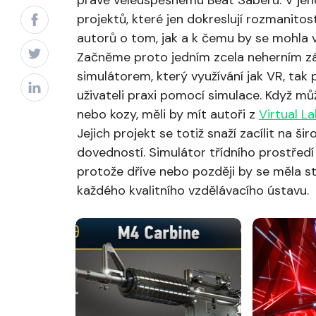
právě veleúspěšnému Beat Saberu. V jeho
projektů, které jen dokreslují rozmanito
autorů o tom, jak a k čemu by se mohla v
Začněme proto jedním zcela neherním zá
simulátorem, který využívání jak VR, tak 
uživateli praxi pomocí simulace. Když m
nebo kozy, měli by mít autoři z
Virtual L
Jejich projekt se totiž snaží zacílit na š
dovedností. Simulátor třídního prostře
protože dříve nebo později by se měla st
každého kvalitního vzdělávacího ústavu.