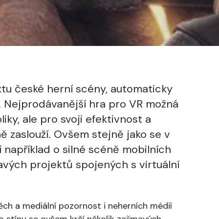
extu české herní scény, automaticky
. Nejprodávanější hra pro VR možná
ky, ale pro svoji efektivnost a
ně zaslouží. Ovšem stejně jako se v
í například o silné scéně mobilních
avých projektů spojených s virtuální
pěch a mediální pozornost i neherních médií