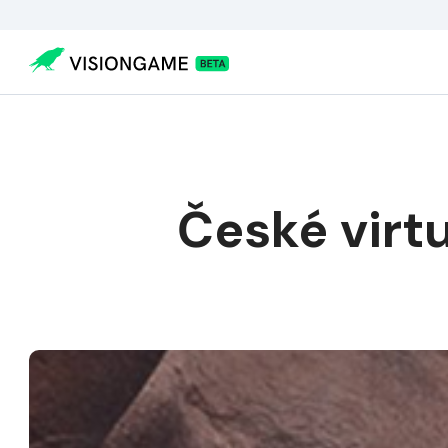
Visiongame
>
České virtuální zářezy ve virtuální realitě
České virtu