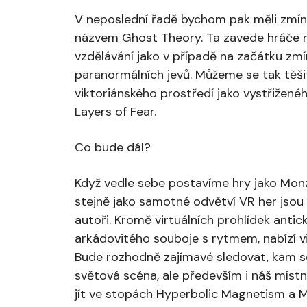
V neposlední řadě bychom pak měli zmíni
názvem Ghost Theory. Ta zavede hráče n
vzdělávání jako v případě na začátku zmí
paranormálních jevů. Můžeme se tak těši
viktoriánského prostředí jako vystřižen
Layers of Fear.
Co bude dál?
Když vedle sebe postavíme hry jako Monz
stejně jako samotné odvětví VR her jsou 
autoři. Kromě virtuálních prohlídek anti
arkádovitého souboje s rytmem, nabízí vir
Bude rozhodně zajímavé sledovat, kam se
světová scéna, ale především i náš místní
jít ve stopách Hyperbolic Magnetism a M