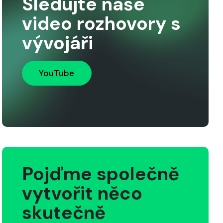
Sledujte naše
video rozhovory s
vývojáři
YouTube
Pojďme společně
vytvořit něco
skutečně