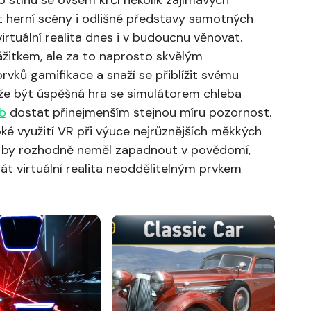
 stínu se ovšem krčí několik zajímavých
st herní scény i odlišné představy samotných
irtuální realita dnes i v budoucnu věnovat.
žitkem, ale za to naprosto skvělým
prvků gamifikace a snaží se přiblížit svému
ůže být úspěšná hra se simulátorem chleba
ab
dostat přinejmenším stejnou míru pozornost.
iroké využití VR při výuce nejrůznějších měkkých
dí by rozhodně neměl zapadnout v povědomí,
át virtuální realita neoddělitelným prvkem