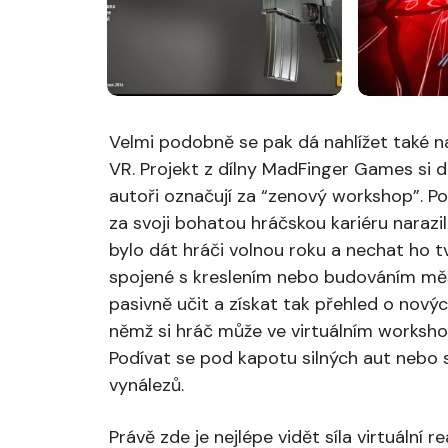
Velmi podobně se pak dá nahlížet také 
VR. Projekt z dílny MadFinger Games si 
autoři označují za “zenový workshop”. Pok
za svoji bohatou hráčskou kariéru narazil
bylo dát hráči volnou roku a nechat ho t
spojené s kreslením nebo budováním měs
pasivně učit a získat tak přehled o nový
němž si hráč může ve virtuálním worksh
Podívat se pod kapotu silných aut nebo s
vynálezů.
Právě zde je nejlépe vidět síla virtuální