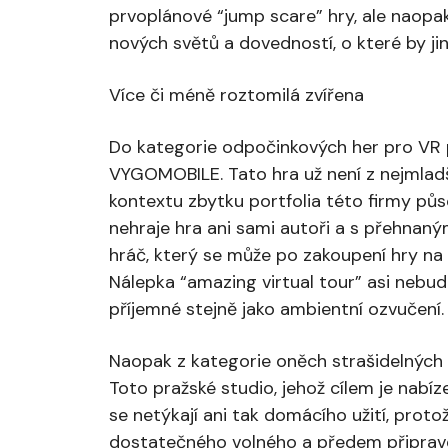
prvoplánové “jump scare” hry, ale nao
nových světů a dovedností, o které by jina
Více či méně roztomilá zvířena
Do kategorie odpočinkových her pro VR 
VYGOMOBILE. Tato hra už není z nejmladšíc
kontextu zbytku portfolia této firmy pů
nehraje hra ani sami autoři a s přehnan
hráč, který se může po zakoupení hry na 
Nálepka “amazing virtual tour” asi nebu
příjemné stejně jako ambientní ozvučení.
Naopak z kategorie oněch strašidelných a
Toto pražské studio, jehož cílem je nabízet
se netýkají ani tak domácího užití, prot
dostatečného volného a předem připraven