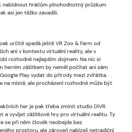
pak nabídnout hráčům plnohodnotný průzkum
k asi jen těžko zavadili.
pak určitě spadá ještě VR Zoo & Farm od
h ani v kontextu virtuální reality, ale v
sobí rozhodně nejlepším dojmem. Na nic si
ým herním zážitkem by neměl počítat ani sám
Google Play vydat do přírody mezi zvířátka.
de na místě, ale procházení rozhodně může být
kčních her je pak třeba zmínit studio DIVR.
 a vyvíjet zážitkové hry pro virtuální realitu. Ty
ože se při něm člověk neobejde bez
ého prostoru, ale zároveň nabízejí netradiční