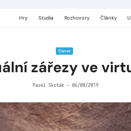
Hry
Studia
Rozhovory
Články
U
Článek
ální zářezy ve virtu
Pavel Skoták – 06/08/2019