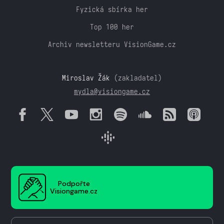
Fyzická sbírka her
Top 100 her
Archiv newsletteru VisionGame.cz
Miroslav Žák
(zakladatel)
mydla@visiongame.cz
Podpořte
Visiongame.cz