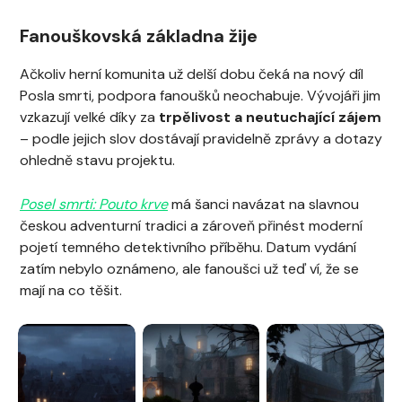
Fanouškovská základna žije
Ačkoliv herní komunita už delší dobu čeká na nový díl
Posla smrti, podpora fanoušků neochabuje. Vývojáři jim
vzkazují velké díky za
trpělivost a neutuchající zájem
– podle jejich slov dostávají pravidelně zprávy a dotazy
ohledně stavu projektu.
Posel smrti: Pouto krve
má šanci navázat na slavnou
českou adventurní tradici a zároveň přinést moderní
pojetí temného detektivního příběhu. Datum vydání
zatím nebylo oznámeno, ale fanoušci už teď ví, že se
mají na co těšit.