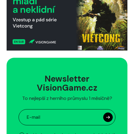
Newsletter
VisionGame.cz
To nejlepší z herního průmyslu 1 měsíčně?