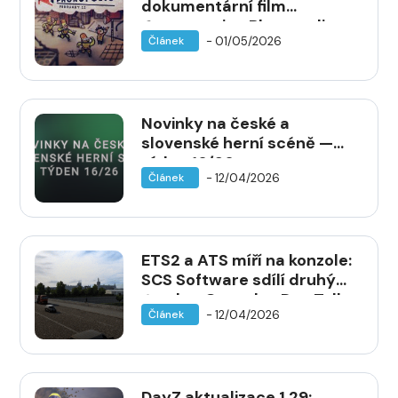
dokumentární film
Constructing Phonopolis —
- 01/05/2026
Článek
premiéra 12. května v Biu
Oko
Novinky na české a
slovenské herní scéně —
týden 16/26
- 12/04/2026
Článek
ETS2 a ATS míří na konzole:
SCS Software sdílí druhý
Road to Consoles Dev Talk
- 12/04/2026
Článek
DayZ aktualizace 1.29: