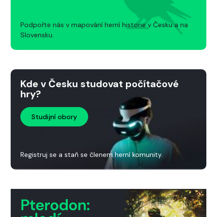
Podpořte nás v mapování herní historie v Česku a na
Slovensku.
Kde v Česku studovat počítačové
hry?
Studijní obory
Registruj se a staň se členem herní komunity.