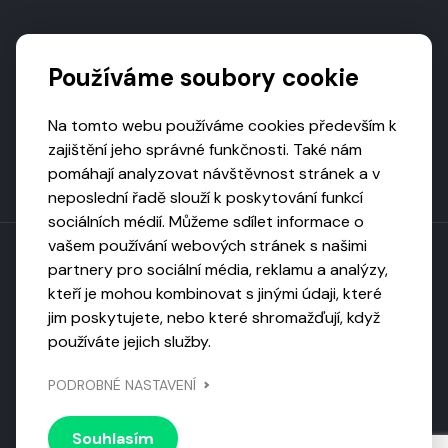
Podporují nás
Používáme soubory cookie
Na tomto webu používáme cookies především k
zajištění jeho správné funkčnosti. Také nám
pomáhají analyzovat návštěvnost stránek a v
neposlední řadě slouží k poskytování funkcí
sociálních médií. Můžeme sdílet informace o
vašem používání webových stránek s našimi
partnery pro sociální média, reklamu a analýzy,
kteří je mohou kombinovat s jinými údaji, které
Toto dílo podléhá licenci CC BY-NC-ND
jim poskytujete, nebo které shromažďují, když
Uveďte původ, neužívejte komerčně, nezpracovávejte.
používáte jejich služby.
Webarchivováno
PODROBNÉ NASTAVENÍ
Národní knihovnou ČR
Design by
Vanda
Souhlasím
© 2026 Visiongame. Všechna práva vyhrazena.
Zásady