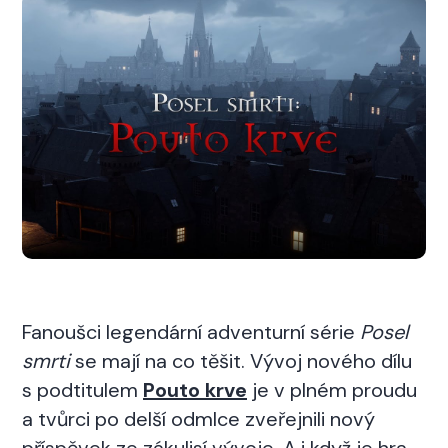
Fanoušci legendární adventurní série
Posel
smrti
se mají na co těšit. Vývoj nového dílu
s podtitulem
Pouto krve
je v plném proudu
a tvůrci po delší odmlce zveřejnili nový
příspěvek ze zákulisí vývoje. A i když je hra