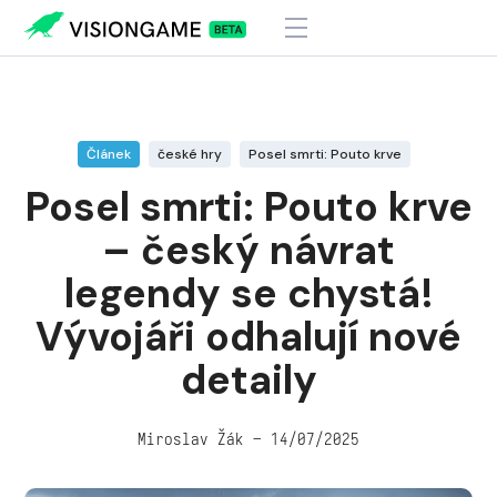
Visiongame
>
Posel smrti: Pouto krve – český návrat legendy se
chystá! Vývojáři odhalují nové detaily
Článek
české hry
Posel smrti: Pouto krve
Posel smrti: Pouto krve
– český návrat
legendy se chystá!
Vývojáři odhalují nové
detaily
Miroslav Žák – 14/07/2025