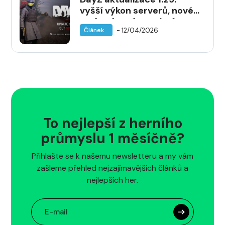
vyšší výkon serverů, nové
zvuky zbraní a nativní
- 12/04/2026
Článek
verze pro Xbox Series X|S
To nejlepší z herního
průmyslu 1 měsíčně?
Přihlašte se k našemu newsletteru a my vám
zašleme přehled nejzajímavějších článků a
nejlepších her.