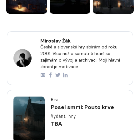
Miroslav Žák
České a slovenské hry sbírám od roku
2001. Více než o samotné hraní se
zajímám o vývoj a archivaci. Mojí hlavní
zbraní je motivace.
Hra
Posel smrti: Pouto krve
Vydání hry
TBA