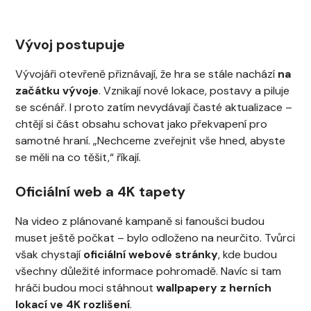
Vývoj postupuje
Vývojáři otevřeně přiznávají, že hra se stále nachází
na
začátku vývoje
. Vznikají nové lokace, postavy a piluje
se scénář. I proto zatím nevydávají časté aktualizace –
chtějí si část obsahu schovat jako překvapení pro
samotné hraní. „Nechceme zveřejnit vše hned, abyste
se měli na co těšit,“ říkají.
Oficiální web a 4K tapety
Na video z plánované kampaně si fanoušci budou
muset ještě počkat – bylo odloženo na neurčito. Tvůrci
však chystají
oficiální webové stránky
, kde budou
všechny důležité informace pohromadě. Navíc si tam
hráči budou moci stáhnout
wallpapery z herních
lokací ve 4K rozlišení
.