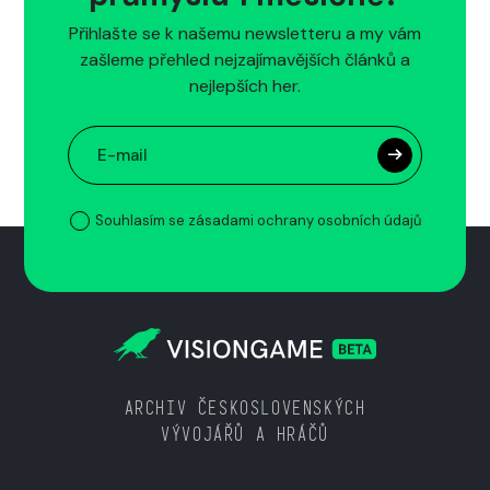
Přihlašte se k našemu newsletteru a my vám
zašleme přehled nejzajímavějších článků a
nejlepších her.
Souhlasím se zásadami ochrany osobních údajů
ARCHIV ČESKOSLOVENSKÝCH
VÝVOJÁŘŮ A HRÁČŮ