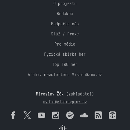
O projektu
Redakce
Podpořte nás
Stáž / Praxe
Pro média
Fyzická sbírka her
Top 100 her
Archiv newsletteru VisionGame.cz
Miroslav Žák
(zakladatel)
mydla@visiongame.cz