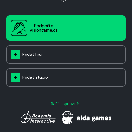
Podpořte
Visiongame.cz
Přidat hru
Přidat studio
Naši sponzoři