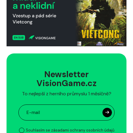
Newsletter
VisionGame.cz
To nejlepší z herního průmyslu 1 měsíčně?
Souhlasím se zásadami ochrany osobních údajů