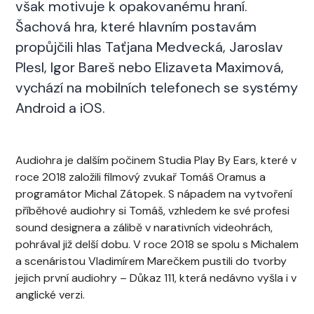
však motivuje k opakovanému hraní.
Šachová hra, které hlavním postavám
propůjčili hlas Taťjana Medvecká, Jaroslav
Plesl, Igor Bareš nebo Elizaveta Maximová,
vychází na mobilních telefonech se systémy
Android a iOS.
Audiohra je dalším počinem Studia Play By Ears, které v
roce 2018 založili filmový zvukař Tomáš Oramus a
programátor Michal Zátopek. S nápadem na vytvoření
příběhové audiohry si Tomáš, vzhledem ke své profesi
sound designera a zálibě v narativních videohrách,
pohrával již delší dobu. V roce 2018 se spolu s Michalem
a scenáristou Vladimírem Marečkem pustili do tvorby
jejich první audiohry – Důkaz 111, která nedávno vyšla i v
anglické verzi.