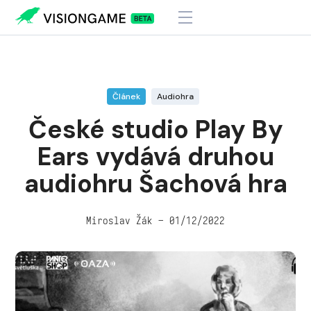
Visiongame
>
České studio Play By Ears vydává druhou audiohru Šachová
hra
Článek
Audiohra
České studio Play By
Ears vydává druhou
audiohru Šachová hra
Miroslav Žák – 01/12/2022