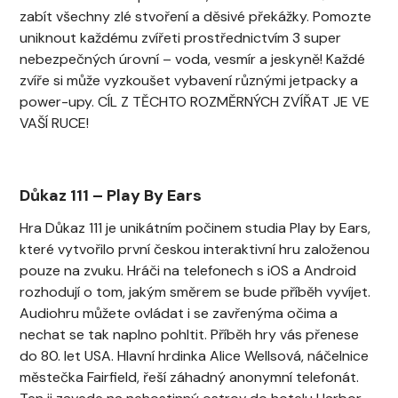
zabít všechny zlé stvoření a děsivé překážky. Pomozte
uniknout každému zvířeti prostřednictvím 3 super
nebezpečných úrovní – voda, vesmír a jeskyně! Každé
zvíře si může vyzkoušet vybavení různými jetpacky a
power-upy. CÍL Z TĚCHTO ROZMĚRNÝCH ZVÍŘAT JE VE
VAŠÍ RUCE!
Důkaz 111
–
Play By Ears
Hra Důkaz 111 je unikátním počinem studia Play by Ears,
které vytvořilo první českou interaktivní hru založenou
pouze na zvuku. Hráči na telefonech s iOS a Android
rozhodují o tom, jakým směrem se bude příběh vyvíjet.
Audiohru můžete ovládat i se zavřenýma očima a
nechat se tak naplno pohltit. Příběh hry vás přenese
do 80. let USA. Hlavní hrdinka Alice Wellsová, náčelnice
městečka Fairfield, řeší záhadný anonymní telefonát.