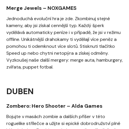
Merge Jewels
–
NOXGAMES
Jednoduchá evoluční hra je zde. Zkombinuj stejné
kameny, aby jsi získal cennější typ. Každý šperk
vydělává automaticky peníze i v případě, že jsi v režimu
offline. Unikátnější drahokamy ti vydělají více peněz a
pomohou ti odemknout více slotů. Stisknuti tlačítko
Speed ​​up nebo chytni netopýra a získej odměny.
Vyzkoušej naše další mergery: merge auta, hamburgery,
zvířata, puppet fotbal.
DUBEN
Zombero: Hero Shooter
–
Alda Games
Bojujte v masách zombie a dalších příšer v této
roguelike střílečce a užijte si epické dobrodružství plné