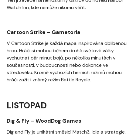
Ten ji zavede na nehostinný ostrov do hotelu Harbor
Watch Inn, kde nemůže nikomu věřit.
Cartoon Strike
–
Gametoria
V Cartoon Strike je každá mapa inspirována oblíbenou
hrou. Hráči si mohou během druhé světové války
vychutnat pár minut bojů, po několika minutách v
současnosti, v budoucnosti nebo dokonce ve
středověku. Kromě výchozích herních režimů mohou
hráči zažít i známý režim Battle Royale.
LISTOPAD
Dig & Fly
–
WoodDog Games
Dig and Fly je unikátní směsicí Match3, Idle a strategie.