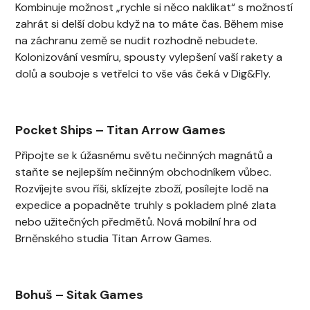
Kombinuje možnost „rychle si něco naklikat“ s možností
zahrát si delší dobu když na to máte čas. Během mise
na záchranu země se nudit rozhodně nebudete.
Kolonizování vesmíru, spousty vylepšení vaší rakety a
dolů a souboje s vetřelci to vše vás čeká v Dig&Fly.
Pocket Ships
–
Titan Arrow Games
Připojte se k úžasnému světu nečinných magnátů a
staňte se nejlepším nečinným obchodníkem vůbec.
Rozvíjejte svou říši, sklízejte zboží, posílejte lodě na
expedice a popadněte truhly s pokladem plné zlata
nebo užitečných předmětů. Nová mobilní hra od
Brněnského studia Titan Arrow Games.
Bohuš
–
Sitak Games