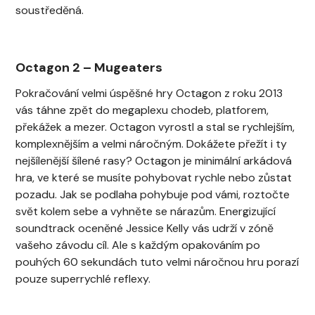
soustředěná.
Octagon 2
–
Mugeaters
Pokračování velmi úspěšné hry Octagon z roku 2013
vás táhne zpět do megaplexu chodeb, platforem,
překážek a mezer. Octagon vyrostl a stal se rychlejším,
komplexnějším a velmi náročným. Dokážete přežít i ty
nejšílenější šílené rasy? Octagon je minimální arkádová
hra, ve které se musíte pohybovat rychle nebo zůstat
pozadu. Jak se podlaha pohybuje pod vámi, roztočte
svět kolem sebe a vyhněte se nárazům. Energizující
soundtrack oceněné Jessice Kelly vás udrží v zóně
vašeho závodu cíl. Ale s každým opakováním po
pouhých 60 sekundách tuto velmi náročnou hru porazí
pouze superrychlé reflexy.