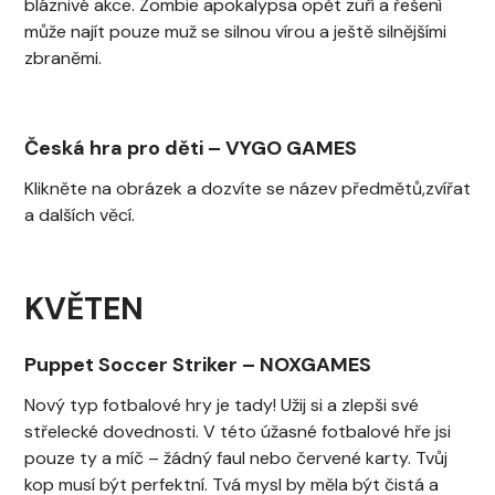
bláznivé akce. Zombie apokalypsa opět zuří a řešení
může najít pouze muž se silnou vírou a ještě silnějšími
zbraněmi.
Česká hra pro děti
–
VYGO GAMES
Klikněte na obrázek a dozvíte se název předmětů,zvířat
a dalších věcí.
KVĚTEN
Puppet Soccer Striker
–
NOXGAMES
Nový typ fotbalové hry je tady! Užij si a zlepši své
střelecké dovednosti. V této úžasné fotbalové hře jsi
pouze ty a míč – žádný faul nebo červené karty. Tvůj
kop musí být perfektní. Tvá mysl by měla být čistá a