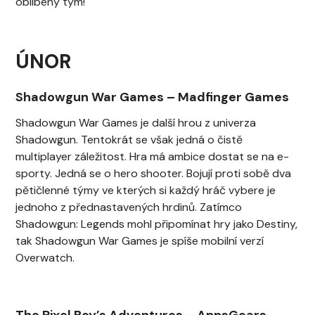
oblíbený tým!
ÚNOR
Shadowgun War Games
–
Madfinger Games
Shadowgun War Games je další hrou z univerza
Shadowgun. Tentokrát se však jedná o čistě
multiplayer záležitost. Hra má ambice dostat se na e-
sporty. Jedná se o hero shooter. Bojují proti sobě dva
pětičlenné týmy ve kterých si každý hráč vybere je
jednoho z přednastavených hrdinů. Zatímco
Shadowgun: Legends mohl připomínat hry jako Destiny,
tak Shadowgun War Games je spíše mobilní verzí
Overwatch.
The Pixel Boy’s Adventures
–
AppsGears