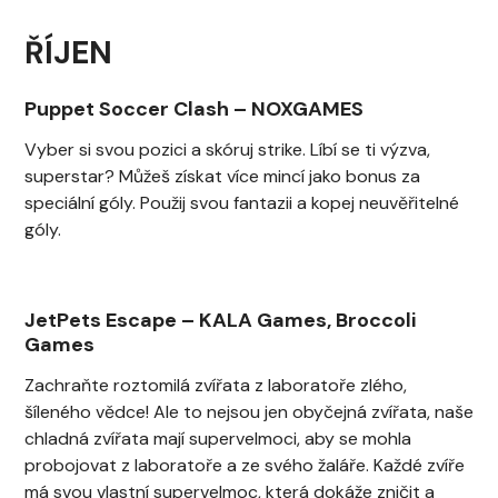
ŘÍJEN
Puppet Soccer Clash
–
NOXGAMES
Vyber si svou pozici a skóruj strike. Líbí se ti výzva,
superstar? Můžeš získat více mincí jako bonus za
speciální góly. Použij svou fantazii a kopej neuvěřitelné
góly.
JetPets Escape
–
KALA Games
,
Broccoli
Games
Zachraňte roztomilá zvířata z laboratoře zlého,
šíleného vědce! Ale to nejsou jen obyčejná zvířata, naše
chladná zvířata mají supervelmoci, aby se mohla
probojovat z laboratoře a ze svého žaláře. Každé zvíře
má svou vlastní supervelmoc, která dokáže zničit a