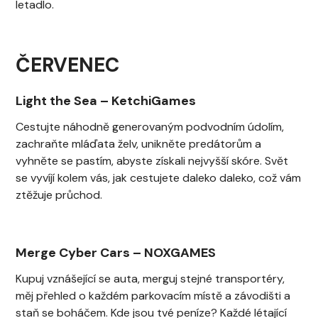
letadlo.
ČERVENEC
Light the Sea
–
KetchiGames
Cestujte náhodně generovaným podvodním údolím,
zachraňte mláďata želv, unikněte predátorům a
vyhněte se pastím, abyste získali nejvyšší skóre. Svět
se vyvíjí kolem vás, jak cestujete daleko daleko, což vám
ztěžuje průchod.
Merge Cyber Cars
–
NOXGAMES
Kupuj vznášející se auta, merguj stejné transportéry,
měj přehled o každém parkovacím místě a závodišti a
staň se boháčem. Kde jsou tvé peníze? Každé létající