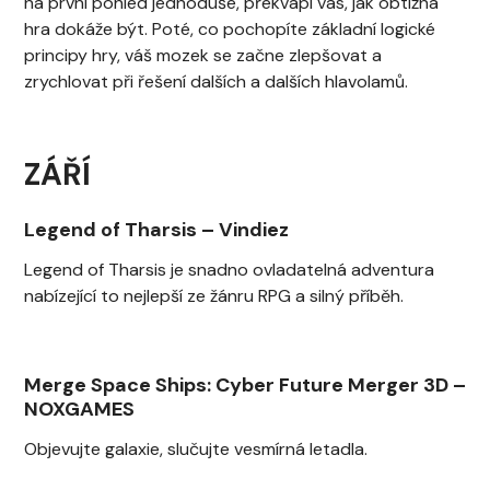
na první pohled jednoduše, překvapí vás, jak obtížná
hra dokáže být. Poté, co pochopíte základní logické
principy hry, váš mozek se začne zlepšovat a
zrychlovat při řešení dalších a dalších hlavolamů.
ZÁŘÍ
Legend of Tharsis
–
Vindiez
Legend of Tharsis je snadno ovladatelná adventura
nabízející to nejlepší ze žánru RPG a silný příběh.
Merge Space Ships: Cyber Future Merger 3D
–
NOXGAMES
Objevujte galaxie, slučujte vesmírná letadla.