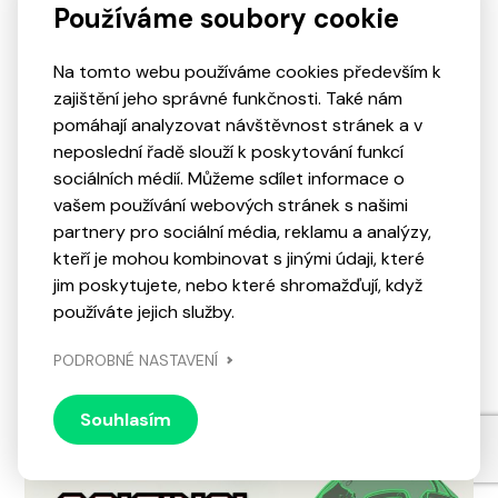
Používáme soubory cookie
Cartoon Strike
Vydání hry
Na tomto webu používáme cookies především k
2020
zajištění jeho správné funkčnosti. Také nám
pomáhají analyzovat návštěvnost stránek a v
neposlední řadě slouží k poskytování funkcí
sociálních médií. Můžeme sdílet informace o
vašem používání webových stránek s našimi
partnery pro sociální média, reklamu a analýzy,
kteří je mohou kombinovat s jinými údaji, které
jim poskytujete, nebo které shromažďují, když
používáte jejich služby.
PODROBNÉ NASTAVENÍ
Souhlasím