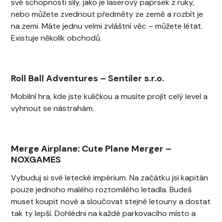
své schopnosti síly, jako je laserový paprsek z ruky,
nebo můžete zvednout předměty ze země a rozbít je
na zemi. Máte jednu velmi zvláštní věc – můžete létat.
Existuje několik obchodů.
Roll Ball Adventures
–
Sentiler s.r.o.
Mobilní hra, kde jste kuličkou a musíte projít celý level a
vyhnout se nástrahám.
Merge Airplane: Cute Plane Merger
–
NOXGAMES
Vybuduj si své letecké impérium. Na začátku jsi kapitán
pouze jednoho malého roztomilého letadla. Budeš
muset koupit nové a sloučovat stejné letouny a dostat
tak ty lepší. Dohlédni na každé parkovacího místo a