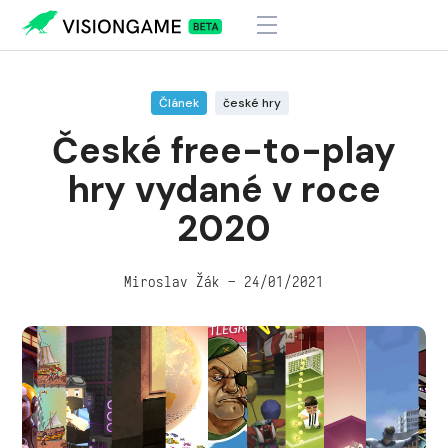
Visiongame
>
České free-to-play hry vydané v roce 2020
Článek
české hry
České free-to-play
hry vydané v roce
2020
Miroslav Žák – 24/01/2021