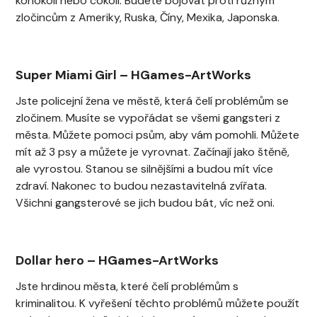
kohokoli nebo cokoli. Budete bojovat proti různým
zločincům z Ameriky, Ruska, Číny, Mexika, Japonska.
Super Miami Girl
–
HGames-ArtWorks
Jste policejní žena ve městě, která čelí problémům se
zločinem. Musíte se vypořádat se všemi gangsteri z
města. Můžete pomoci psům, aby vám pomohli. Můžete
mít až 3 psy a můžete je vyrovnat. Začínají jako štěně,
ale vyrostou. Stanou se silnějšími a budou mít více
zdraví. Nakonec to budou nezastavitelná zvířata.
Všichni gangsterové se jich budou bát, víc než oni.
Dollar hero
–
HGames-ArtWorks
Jste hrdinou města, které čelí problémům s
kriminalitou. K vyřešení těchto problémů můžete použít