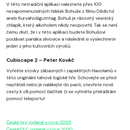
V této netradiční aplikaci naleznete přes 100
nezapomenutelných hlášek Bohuše z filmu Dědictví
aneb Kurvahošigutntag. Bohuš je rázovitý vesnický
chlapík, který alkoholem nikdy neopovrhl. Tak se není
čemu divit, že i v této aplikaci budete Bohušovi
podávat panáka slivovice a následně si vyslechnete
jeden z jeho kultovních výroků.
Cubiscape 2
–
Peter Kováč
Vyřešte stovky zábavných i zapeklitých hlavolamů v
této originální tahové logické hře. Schovejte se před
nepřáteli nebo je nalákejte do pasti, otevřete nové
cesty k cíli pomocí tlačítek či se vyhněte překážkám
pomocí teleportu!
České hry vydané v roce 2020
České DLC vydané v roce 2020