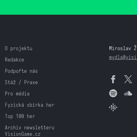
O projektu
Miroslav Ž
mydla@visi
Redakce
Podpořte nás
Stáž / Praxe
Pro média
Fyzická sbírka her
Top 100 her
Archiv newsletteru
VisionGame.cz