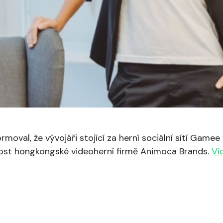
oval, že vývojáři stojící za herní sociální sítí Gamee
ost hongkongské videoherní firmě Animoca Brands.
Ví