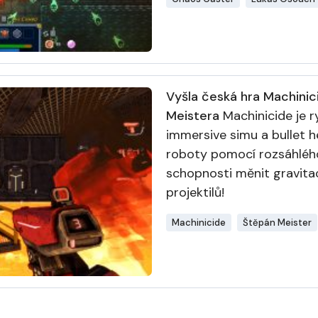
Vyšla česká hra Machinic
Meistera
Machinicide je r
immersive simu a bullet he
roboty pomocí rozsáhlého 
schopnosti měnit gravita
projektilů!
Machinicide
Štěpán Meister