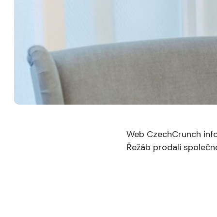
Web CzechCrunch inform
Řežáb prodali společn