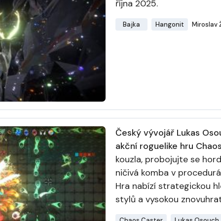
října 2025.
Bajka
Hangonit
Miroslav 
Český vývojář Lukas Oso
akční roguelike hru Chao
kouzla, probojujte se hor
ničivá komba v procedur
Hra nabízí strategickou h
stylů a vysokou znovuhrat
Chaos Caster
Lukas Osouch