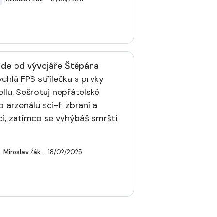
ide od vývojáře Štěpána
ychlá FPS střílečka s prvky
llu. Sešrotuj nepřátelské
arzenálu sci-fi zbraní a
ci, zatímco se vyhýbáš smršti
Miroslav Žák
– 18/02/2025