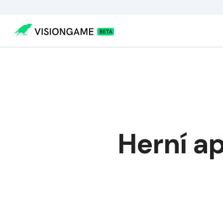
Visiongame
>
Herní aplikace Gamee prodána za více než 130 m
Herní a