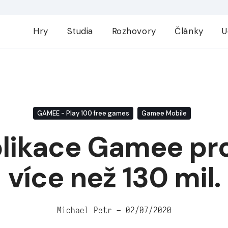
Hry
Studia
Rozhovory
Články
U
il.
GAMEE - Play 100 free games
Gamee Mobile
plikace Gamee pr
více než 130 mil.
Michael Petr – 02/07/2020