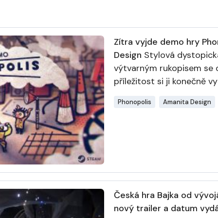
Zítra vyjde demo hry Pho
Design
Stylová dystopick
výtvarným rukopisem se ot
příležitost si ji konečně v
Phonopolis
Amanita Design
Česká hra Bajka od vývojá
nový trailer a datum vydá