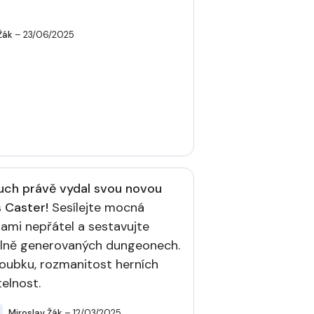
Žák
– 23/06/2025
uch právě vydal svou novou
s Caster!
Sesílejte mocná
dami nepřátel a sestavujte
álně generovaných dungeonech.
loubku, rozmanitost herních
elnost.
Miroslav Žák
– 12/03/2025