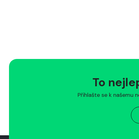
To nejle
Přihlašte se k našemu n