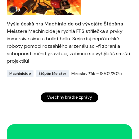
Vyšla česká hra Machinicide od vývojáře Štěpána
Meistera
Machinicide je rychlá FPS střílečka s prvky
immersive simu a bullet hellu. Sešrotuj nepřátelské
roboty pomocí rozsáhlého arzenálu sci-fi zbraní a
schopnosti měnit gravitaci, zatímco se vyhýbáš smršti
projektilů!
Miroslav Žák
– 18/02/2025
Machinicide
Štěpán Meister
Všechny krátké zprávy