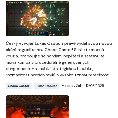
Český vývojář Lukas Osouch právě vydal svou novou
akční roguelike hru Chaos Caster!
Sesílejte mocná
kouzla, probojujte se hordami nepřátel a sestavujte
ničivá komba v procedurálně generovaných
dungeonech. Hra nabízí strategickou hloubku,
rozmanitost herních stylů a vysokou znovuhratelnost.
Miroslav Žák
– 12/03/2025
Chaos Caster
Lukas Osouch