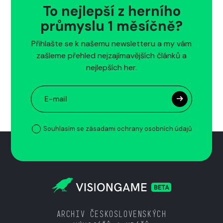
To nejlepší z herního
průmyslu 1 měsíčně?
Přihlašte se k našemu newsletteru a my vám
zašleme přehled nejzajímavějších článků a
nejlepších her.
Souhlasím se zásadami ochrany osobních údajů
ARCHIV ČESKOSLOVENSKÝCH