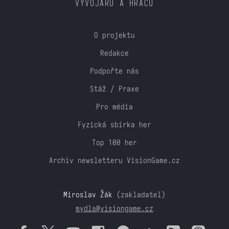
VÝVOJÁŘŮ A HRÁČŮ
O projektu
Redakce
Podpořte nás
Stáž / Praxe
Pro média
Fyzická sbírka her
Top 100 her
Archiv newsletteru VisionGame.cz
Miroslav Žák
(zakladatel)
mydla@visiongame.cz