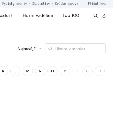
Fyzický archiv
-
Statistiky
-
Krátké zprávy
Přidat hru
dálosti
Herní vzdělání
Top 100
Nejnovější
K
L
M
N
O
P
Q
R
S