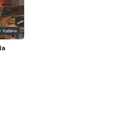
Vydáno
ia