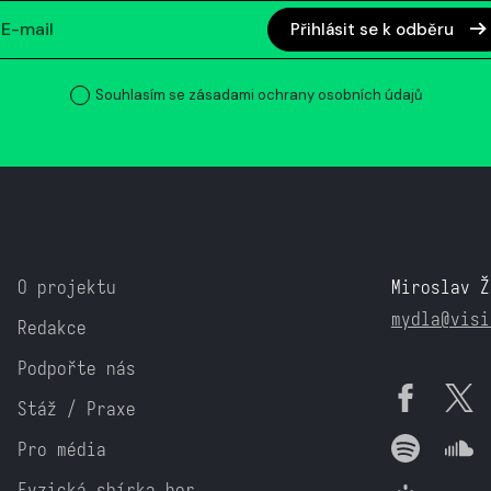
Přihlásit se k odběru
Souhlasím se zásadami ochrany osobních údajů
O projektu
Miroslav Ž
mydla@visi
Redakce
Podpořte nás
Stáž / Praxe
Pro média
Fyzická sbírka her