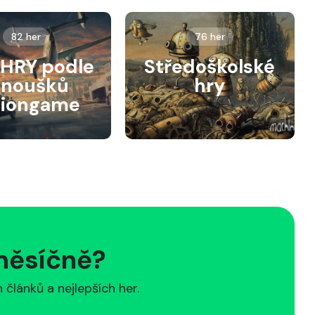
82 her
76 her
HRY podle
Středoškolské
anoušků
hry
siongame
 měsíčně?
článků a nejlepších her.