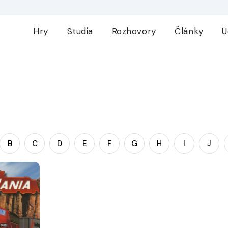
Hry
Studia
Rozhovory
Články
U
B
C
D
E
F
G
H
I
J