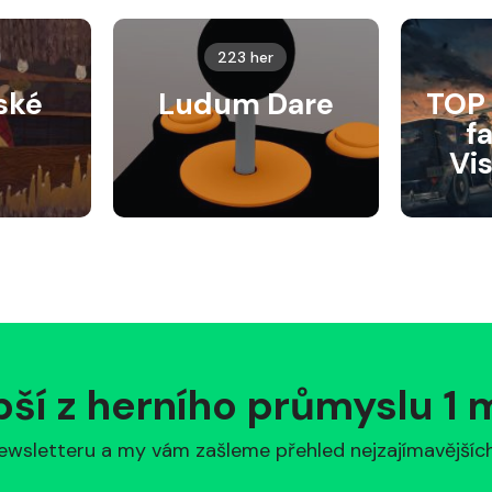
223 her
ské
Ludum Dare
TOP 
f
Vi
pší z herního průmyslu 1
ewsletteru a my vám zašleme přehled nejzajímavějších 