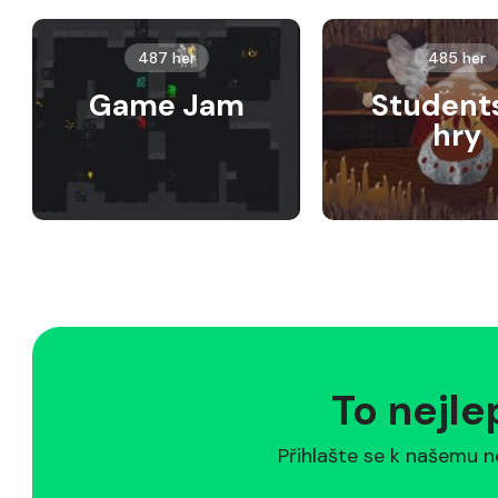
487 her
485 her
Game Jam
Student
hry
To nejle
Přihlašte se k našemu n