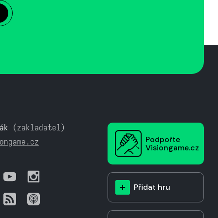
ák
(zakladatel)
Podpořte
ongame.cz
Visiongame.cz
Přidat hru