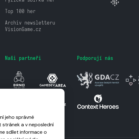
Top 100 her
Archiv newsletteru
VisionGame.cz
Naši partneři
Podporují nás
ní jeho správné
 stránek a v neposlední
me sdílet informace o