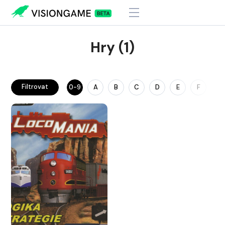
Hry (1)
Filtrovat
0-9
A
B
C
D
E
F
G