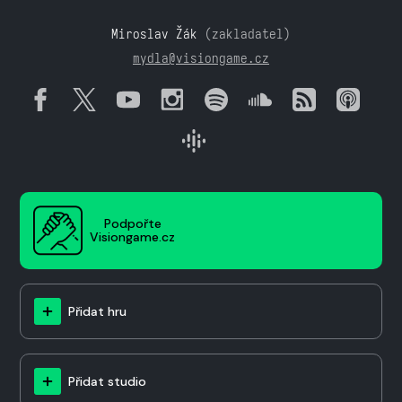
Miroslav Žák
(zakladatel)
mydla@visiongame.cz
Podpořte
Visiongame.cz
Přidat hru
Přidat studio