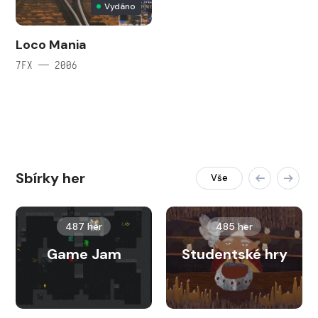
Vydáno
Loco Mania
7FX — 2006
Sbírky her
Vše
487 her
485 her
Game Jam
Studentské hry