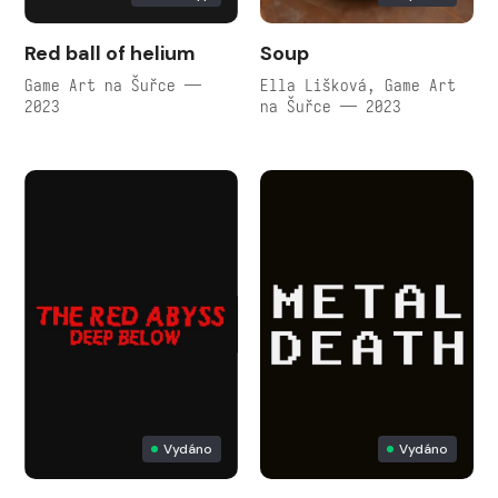
Red ball of helium
Soup
Game Art na Šuřce —
Ella Lišková, Game Art
2023
na Šuřce — 2023
Vydáno
Vydáno