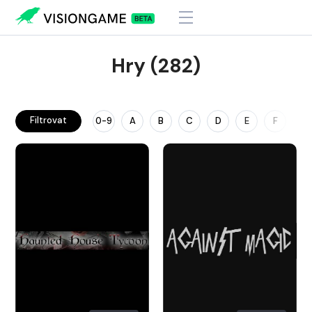
Hry (282)
Filtrovat
0-9
A
B
C
D
E
F
G