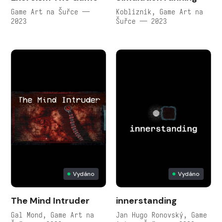
Game Art na Šuřce —
Kobliznik, Game Art na
2023
Šuřce — 2023
Vydáno
Vydáno
The Mind Intruder
innerstanding
Gal Mond, Game Art na
Jan Hugo Ronovský, Game