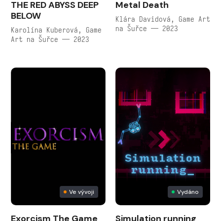
THE RED ABYSS DEEP
Metal Death
BELOW
Klára Davidová, Game Art
na Šuřce — 2023
Karolína Kuberová, Game
Art na Šuřce — 2023
Ve vývoji
Vydáno
Exorcism The Game
Simulation running