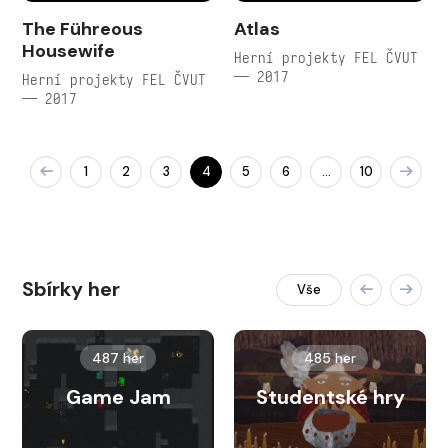
The Führeous
Atlas
Housewife
Herní projekty FEL ČVUT
— 2017
Herní projekty FEL ČVUT
— 2017
1
2
3
4
5
6
10
…
Sbírky her
Vše
487 her
485 her
Game Jam
Studentské hry