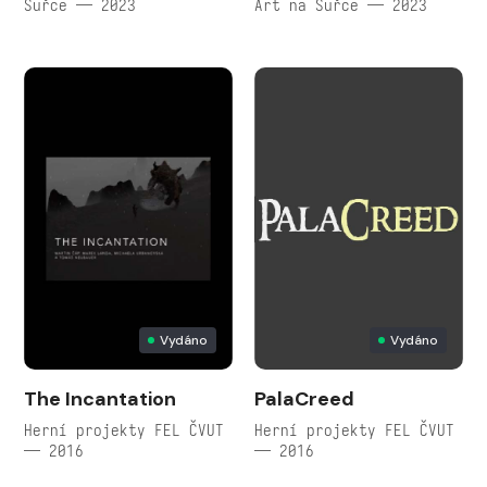
Šuřce — 2023
Art na Šuřce — 2023
Vydáno
Vydáno
The Incantation
PalaCreed
Herní projekty FEL ČVUT
Herní projekty FEL ČVUT
— 2016
— 2016