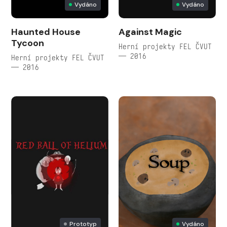
Vydáno
Vydáno
Haunted House
Against Magic
Tycoon
Herní projekty FEL ČVUT
— 2016
Herní projekty FEL ČVUT
— 2016
Prototyp
Vydáno