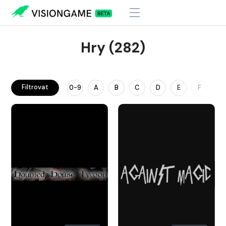
Hry (282)
Filtrovat
0-9
A
B
C
D
E
F
G