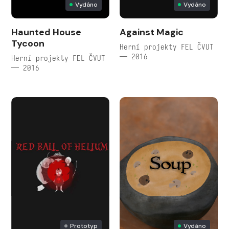
Vydáno
Vydáno
Haunted House
Against Magic
Tycoon
Herní projekty FEL ČVUT
— 2016
Herní projekty FEL ČVUT
— 2016
Prototyp
Vydáno