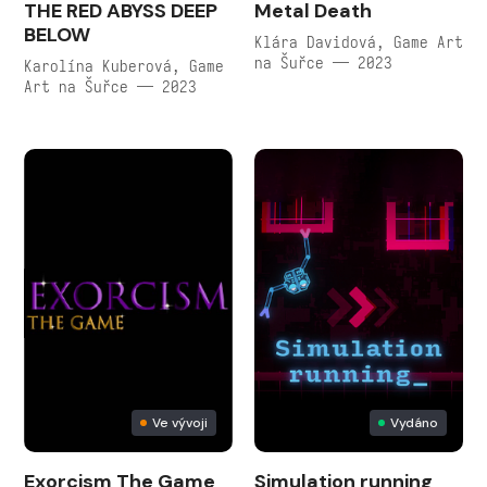
THE RED ABYSS DEEP
Metal Death
BELOW
Klára Davidová, Game Art
na Šuřce — 2023
Karolína Kuberová, Game
Art na Šuřce — 2023
Ve vývoji
Vydáno
Exorcism The Game
Simulation running