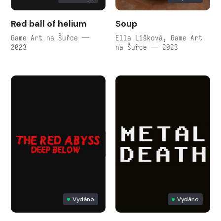
Red ball of helium
Soup
Game Art na Šuřce —
Ella Lišková, Game Art
2023
na Šuřce — 2023
Vydáno
Vydáno