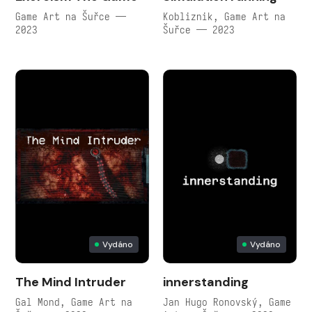
Game Art na Šuřce —
Kobliznik, Game Art na
2023
Šuřce — 2023
Vydáno
Vydáno
The Mind Intruder
innerstanding
Gal Mond, Game Art na
Jan Hugo Ronovský, Game