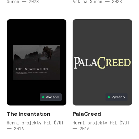
Šuřce — 2023
Art na Šuřce — 2023
Vydáno
Vydáno
The Incantation
PalaCreed
Herní projekty FEL ČVUT
Herní projekty FEL ČVUT
— 2016
— 2016