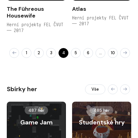
The Führeous
Atlas
Housewife
Herní projekty FEL ČVUT
— 2017
Herní projekty FEL ČVUT
— 2017
1
2
3
4
5
6
10
…
Sbírky her
Vše
487 her
485 her
Game Jam
Studentské hry