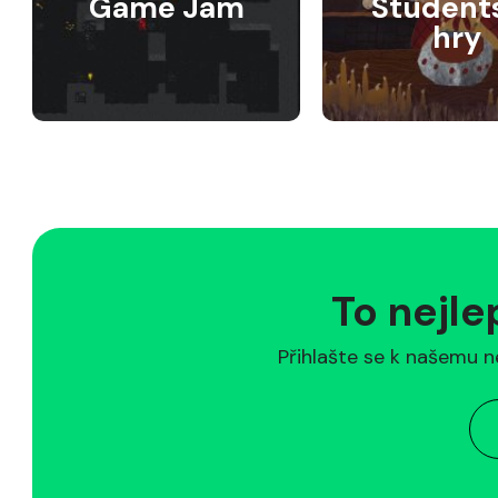
Game Jam
Student
hry
To nejle
Přihlašte se k našemu n