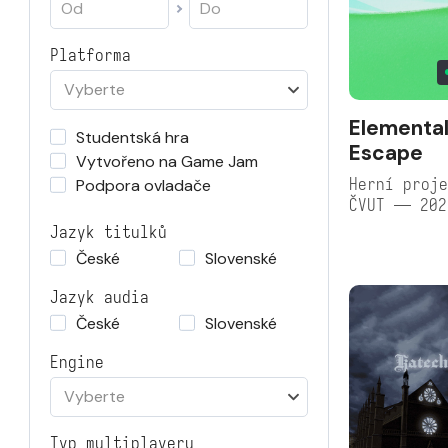
Platforma
Vyberte
Elementa
Studentská hra
Escape
Vytvořeno na Game Jam
Herní proje
Podpora ovladače
ČVUT — 202
Jazyk titulků
České
Slovenské
Jazyk audia
České
Slovenské
Engine
Vyberte
Typ multiplayeru