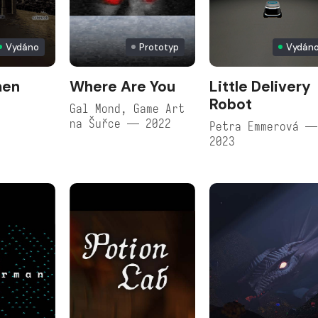
Vydáno
Prototyp
Vydán
men
Where Are You
Little Delivery
Robot
Gal Mond, Game Art
na Šuřce — 2022
Petra Emmerová —
2023