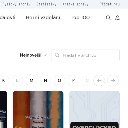
Fyzický archiv
-
Statistiky
-
Krátké zprávy
Přidat hru
dálosti
Herní vzdělání
Top 100
Nejnovější
K
L
M
N
O
P
Q
R
S