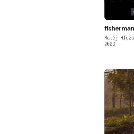
fisherma
Matěj Hlož
2023