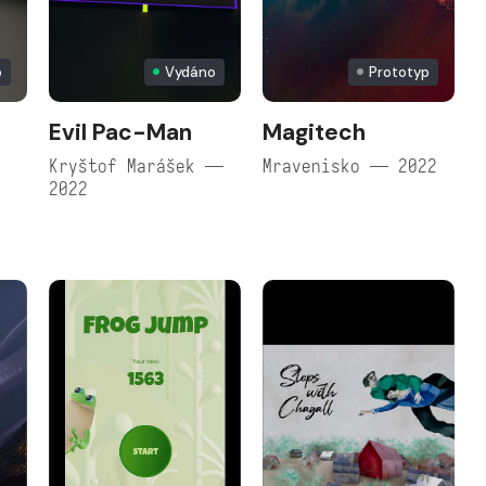
o
Vydáno
Prototyp
Evil Pac-Man
Magitech
Kryštof Marášek —
Mravenisko — 2022
2022