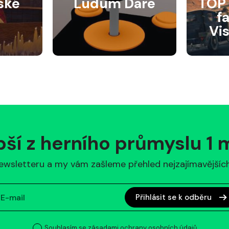
ské
Ludum Dare
TOP 
f
Vi
pší z herního průmyslu 1
ewsletteru a my vám zašleme přehled nejzajímavějších 
Přihlásit se k odběru
Souhlasím se zásadami ochrany osobních údajů