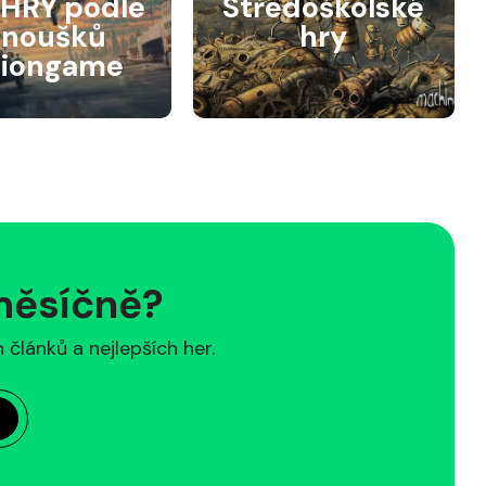
HRY podle
Středoškolské
anoušků
hry
siongame
 měsíčně?
článků a nejlepších her.