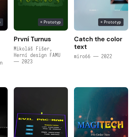
p
Prototyp
Prototyp
První Turnus
Catch the color
text
Mikoláš Fišer,
Herní design FAMU
miro66 — 2022
— 2023
ín