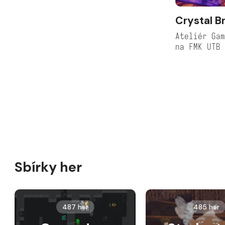
Crystal B
Ateliér Gam
na FMK UTB
Sbírky her
487 her
485 her