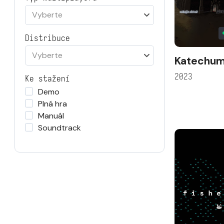
Vyberte
Distribuce
Vyberte
Katechu
2023
Ke stažení
Demo
Plná hra
Manuál
Soundtrack