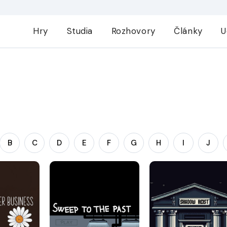
Hry
Studia
Rozhovory
Články
U
B
C
D
E
F
G
H
I
J