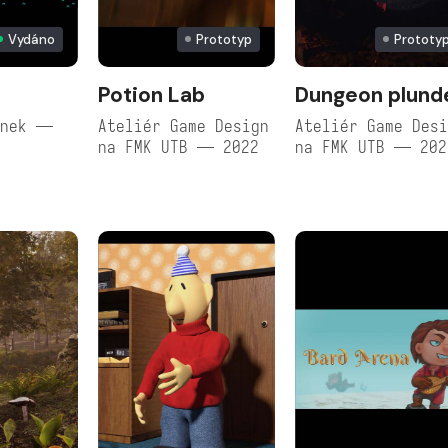
Vydáno
Prototyp
Prototy
n
Potion Lab
Dungeon plund
ánek —
Ateliér Game Design
Ateliér Game Des
na FMK UTB — 2022
na FMK UTB — 202