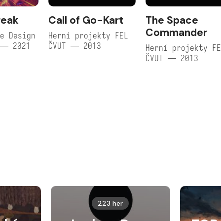
reak
Call of Go-Kart
The Space
Commander
e Design
Herní projekty FEL
 — 2021
ČVUT — 2013
Herní projekty F
ČVUT — 2013
223 her