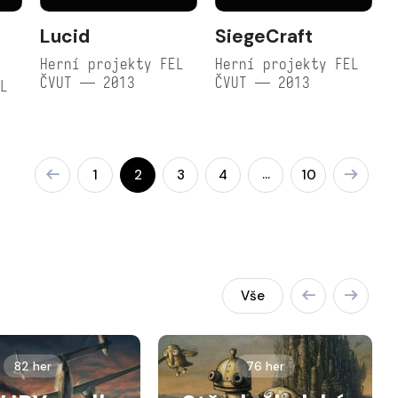
Lucid
SiegeCraft
Herní projekty FEL
Herní projekty FEL
ČVUT — 2013
ČVUT — 2013
EL
…
1
2
3
4
10
Vše
82 her
76 her