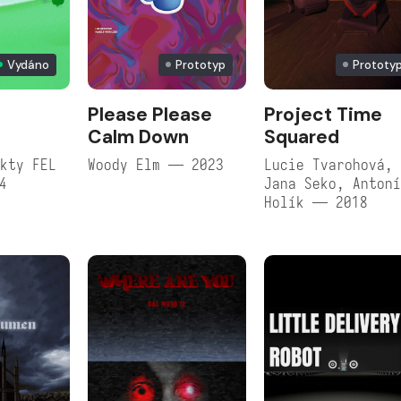
Vydáno
Prototyp
Prototy
l
Please Please
Project Time
Calm Down
Squared
kty FEL
Woody Elm — 2023
Lucie Tvarohová,
4
Jana Seko, Anton
Holík — 2018