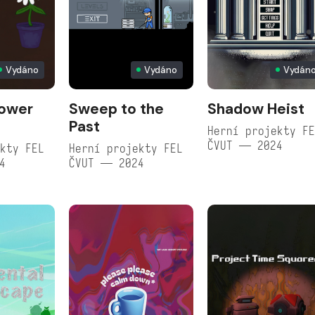
Vydáno
Vydáno
Vydán
lower
Sweep to the
Shadow Heist
Past
Herní projekty F
ČVUT — 2024
kty FEL
Herní projekty FEL
4
ČVUT — 2024