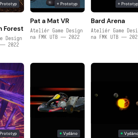
Prototyp
Prototyp
Prototy
Pat a Mat VR
Bard Arena
 Forest
Ateliér Game Design
Ateliér Game Des
na FMK UTB — 2022
na FMK UTB — 202
e Design
 — 2022
Prototyp
Vydáno
Vydán