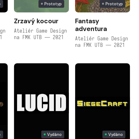
p
Prototyp
Prototyp
Zrzavý kocour
Fantasy
adventura
ign
Ateliér Game Design
1
na FMK UTB — 2021
Ateliér Game Design
na FMK UTB — 2021
o
Vydáno
Vydáno