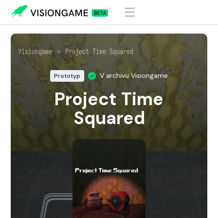
Visiongame
>
Project Time Squared
V archivu Visiongame
Prototyp
Project Time
Squared