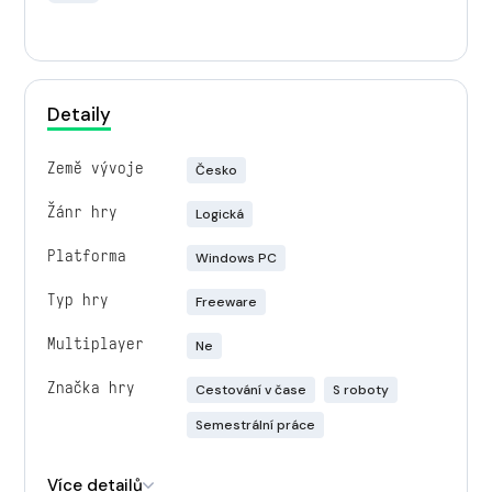
Detaily
Země vývoje
Česko
Žánr hry
Logická
Platforma
Windows PC
Typ hry
Freeware
Multiplayer
Ne
Značka hry
Cestování v čase
S roboty
Semestrální práce
Engine
Unity
Více detailů