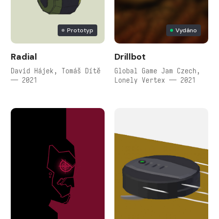
Prototyp
Vydáno
Radial
Drillbot
David Hájek, Tomáš Dítě
Global Game Jam Czech,
— 2021
Lonely Vertex — 2021