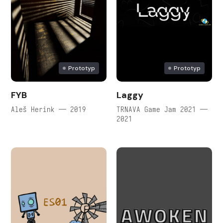
Prototyp
Prototyp
FYB
Laggy
Aleš Herink — 2019
TRNAVA Game Jam 2021 —
2021