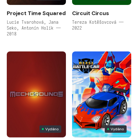
Project Time Squared
Circuit Circus
Lucie Tvarohová, Jana
Tereza Kotěšovcová —
Seko, Antonín Holík —
2022
2018
Vydáno
Vydáno