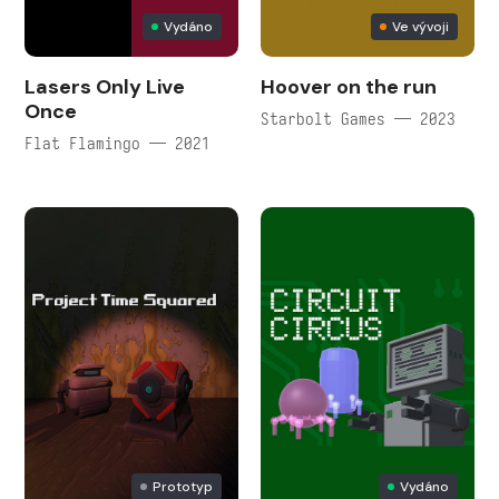
Vydáno
Ve vývoji
Lasers Only Live
Hoover on the run
Once
Starbolt Games — 2023
Flat Flamingo — 2021
Prototyp
Vydáno