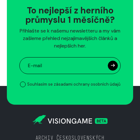
To nejlepší z herního
průmyslu 1 měsíčně?
Přihlašte se k našemu newsletteru a my vám
zašleme přehled nejzajímavějších článků a
nejlepších her.
Souhlasím se zásadami ochrany osobních údajů
ARCHIV ČESKOSLOVENSKÝCH