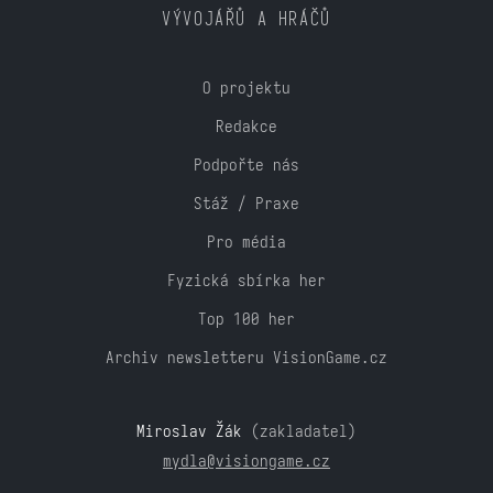
VÝVOJÁŘŮ A HRÁČŮ
O projektu
Redakce
Podpořte nás
Stáž / Praxe
Pro média
Fyzická sbírka her
Top 100 her
Archiv newsletteru VisionGame.cz
Miroslav Žák
(zakladatel)
mydla@visiongame.cz