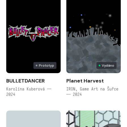
Prototyp
Vydáno
BULLETDANCER
Planet Harvest
Karolína Kuberová —
IRON, Game Art na Šuřce
2024
— 2024