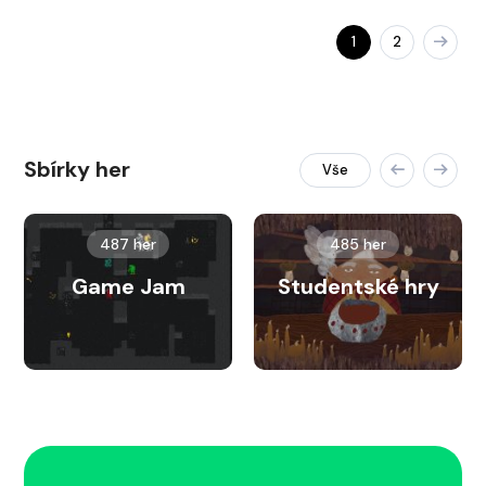
1
2
Sbírky her
Vše
487 her
485 her
Game Jam
Studentské hry