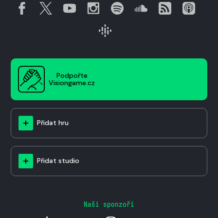
Podpořte
Visiongame.cz
Přidat hru
Přidat studio
Naši sponzoři