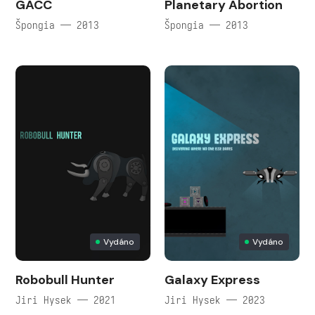
GACC
Planetary Abortion
Špongia — 2013
Špongia — 2013
Vydáno
Vydáno
Robobull Hunter
Galaxy Express
Jiri Hysek — 2021
Jiri Hysek — 2023