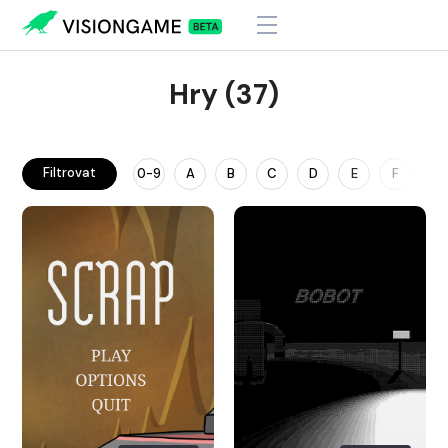
Hry (37)
Filtrovat
0-9
A
B
C
D
E
F
G