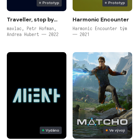
Prototyp
Prototyp
Traveller, stop by...
Harmonic Encounter
mavlac, Petr Hofman,
Harmonic Encounter tým
Andrea Hubert — 2022
— 2021
Vydáno
Ve vývoji