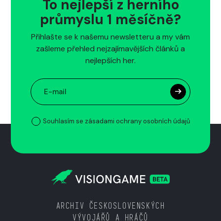
To nejlepší z herního
průmyslu 1 měsíčně?
Přihlašte se k našemu newsletteru a my vám
zašleme přehled nejzajímavějších článků a
nejlepších her.
Souhlasím se zásadami ochrany osobních údajů
ARCHIV ČESKOSLOVENSKÝCH
VÝVOJÁŘŮ A HRÁČŮ