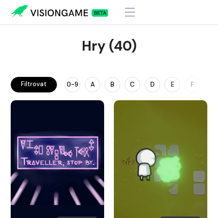
Hry (40)
Filtrovat
0-9
A
B
C
D
E
F
G