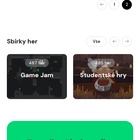
1
2
Sbírky her
Vše
487 her
485 her
Game Jam
Studentské hry