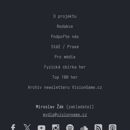
O projektu
Redakce
Podpořte nás
Stáž / Praxe
Pro média
Fyzická sbírka her
Top 100 her
Archiv newsletteru VisionGame.cz
Miroslav Žák
(zakladatel)
mydla@visiongame.cz