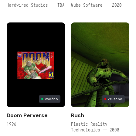
Hardwired Studios — TBA
Wube Software — 2020
Vydáno
Zrušeno
Doom Perverse
Rush
1996
Plastic Reality
Technologies — 2000