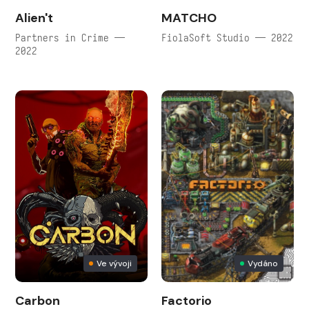
Alien't
MATCHO
Partners in Crime —
FiolaSoft Studio — 2022
2022
Ve vývoji
Vydáno
Carbon
Factorio