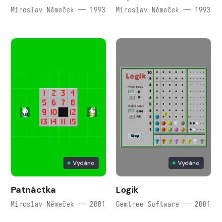
Miroslav Němeček — 1993
Miroslav Němeček — 1993
Vydáno
Vydáno
Patnáctka
Logik
Miroslav Němeček — 2001
Gemtree Software — 2001