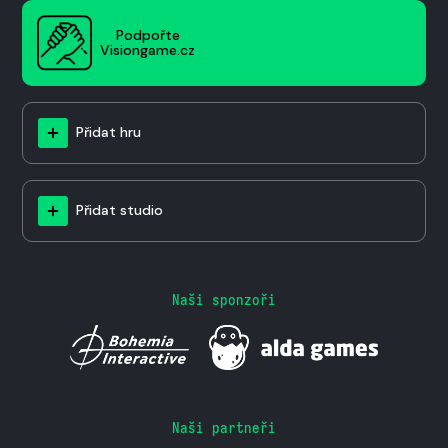
Podpořte
Visiongame.cz
Přidat hru
Přidat studio
Naši sponzoři
Naši partneři