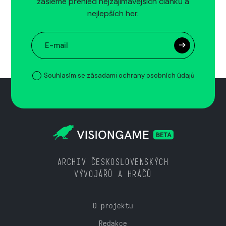
zašleme přehled nejzajímavějších článků a
nejlepších her.
Souhlasím se zásadami ochrany osobních údajů
ARCHIV ČESKOSLOVENSKÝCH
VÝVOJÁŘŮ A HRÁČŮ
O projektu
Redakce