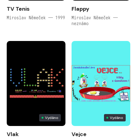
TV Tenis
Flappy
Miroslav Němeček — 1999
Miroslav Němeček —
neznámo
Vydáno
Vydáno
Vlak
Vejce