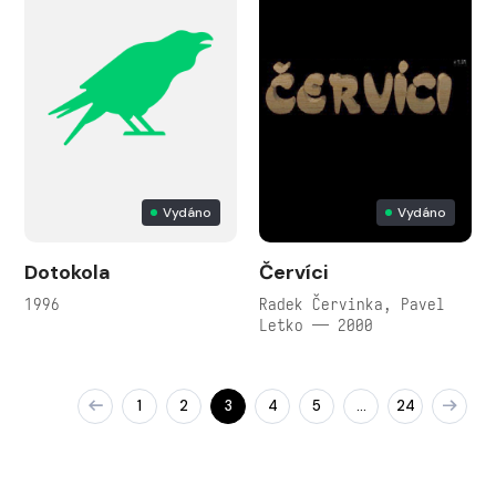
Vydáno
Vydáno
Dotokola
Červíci
1996
Radek Červinka, Pavel
Letko — 2000
1
2
3
4
5
24
…