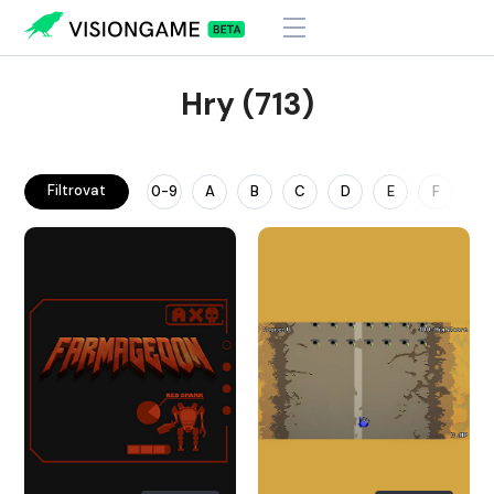
Hry (713)
Filtrovat
0-9
A
B
C
D
E
F
G