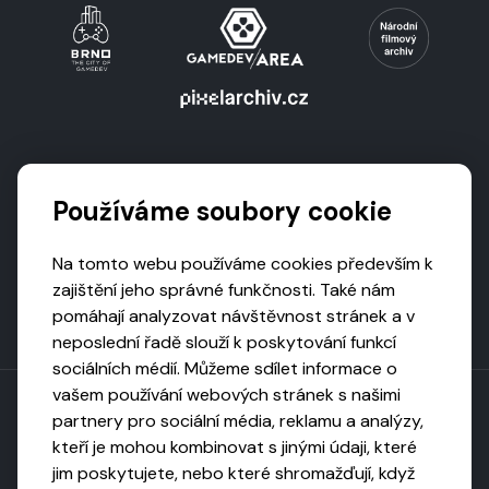
Podporují nás
Používáme soubory cookie
Na tomto webu používáme cookies především k
zajištění jeho správné funkčnosti. Také nám
pomáhají analyzovat návštěvnost stránek a v
neposlední řadě slouží k poskytování funkcí
sociálních médií. Můžeme sdílet informace o
vašem používání webových stránek s našimi
partnery pro sociální média, reklamu a analýzy,
kteří je mohou kombinovat s jinými údaji, které
Toto dílo podléhá licenci CC BY-NC-ND
jim poskytujete, nebo které shromažďují, když
Uveďte původ, neužívejte komerčně, nezpracovávejte.