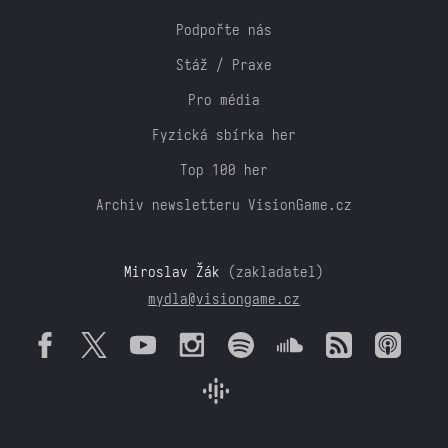
Podpořte nás
Stáž / Praxe
Pro média
Fyzická sbírka her
Top 100 her
Archiv newsletteru VisionGame.cz
Miroslav Žák
(zakladatel)
mydla@visiongame.cz