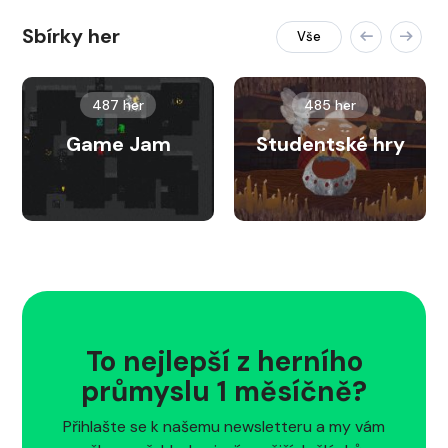
Sbírky her
Vše
487 her
485 her
Game Jam
Studentské hry
To nejlepší z herního
průmyslu 1 měsíčně?
Přihlašte se k našemu newsletteru a my vám