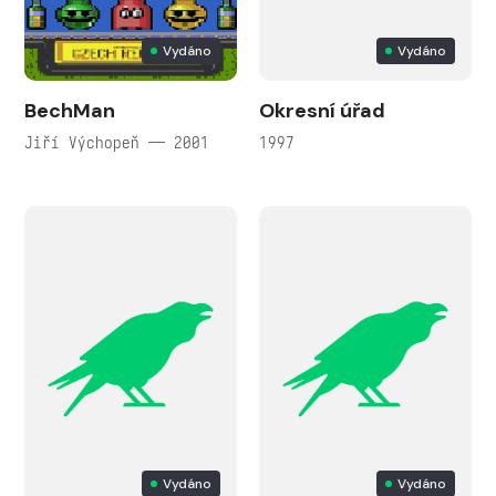
Vydáno
Vydáno
BechMan
Okresní úřad
Jiří Výchopeň — 2001
1997
Vydáno
Vydáno