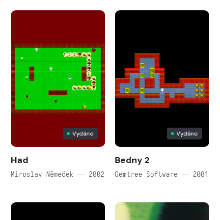
Vydáno
Vydáno
Had
Bedny 2
Miroslav Němeček — 2002
Gemtree Software — 2001