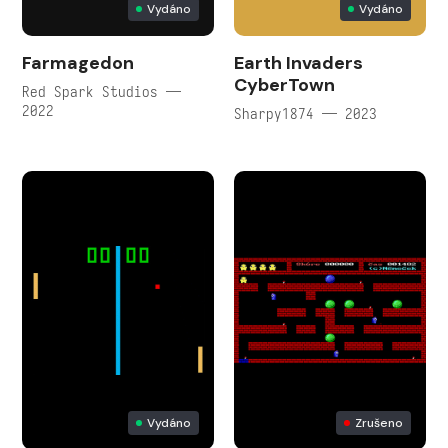
Vydáno
Vydáno
Farmagedon
Earth Invaders
CyberTown
Red Spark Studios —
2022
Sharpy1874 — 2023
Vydáno
Zrušeno