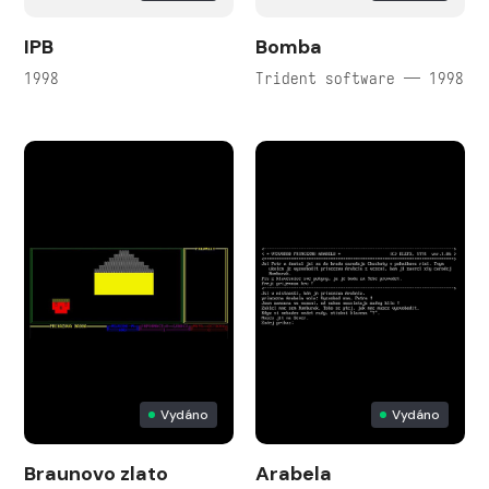
IPB
Bomba
1998
Trident software — 1998
Vydáno
Vydáno
Braunovo zlato
Arabela