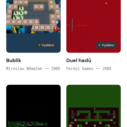
Vydáno
Vydáno
Bublík
Duel hadů
Miroslav Němeček — 2005
Perdol Games — 2008