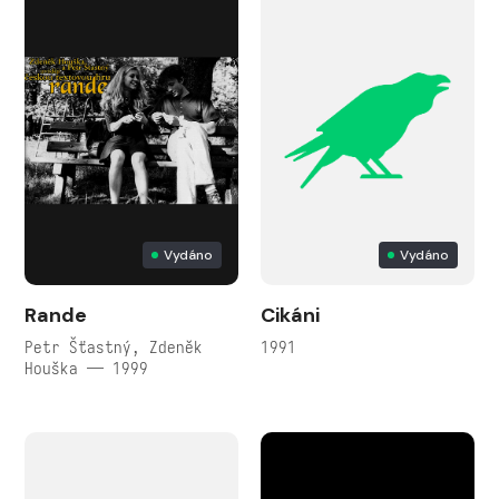
Vydáno
Vydáno
Rande
Cikáni
Petr Šťastný, Zdeněk
1991
Houška — 1999