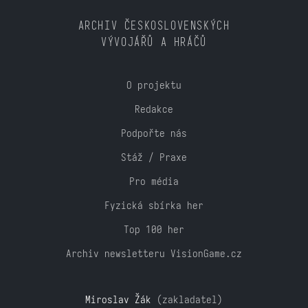
ARCHIV ČESKOSLOVENSKÝCH
VÝVOJÁŘŮ A HRÁČŮ
O projektu
Redakce
Podpořte nás
Stáž / Praxe
Pro média
Fyzická sbírka her
Top 100 her
Archiv newsletteru VisionGame.cz
Miroslav Žák
(zakladatel)