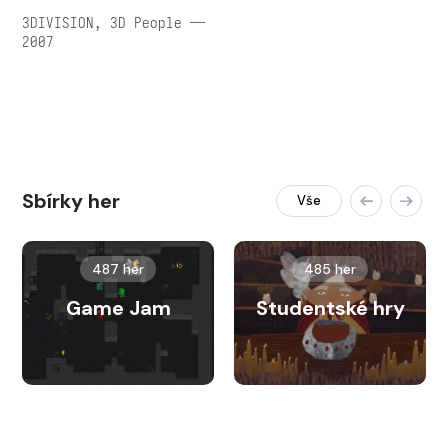
3DIVISION, 3D People —
2007
Sbírky her
Vše
487 her
485 her
Game Jam
Studentské hry