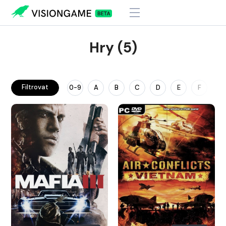
Hry (5)
Filtrovat
0-9
A
B
C
D
E
F
G