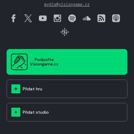
mydla@visiongame.cz
Podpořte
Visiongame.cz
Přidat hru
Přidat studio