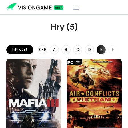
Hry (5)
Filtrovat
0-9
A
B
C
D
E
F
G