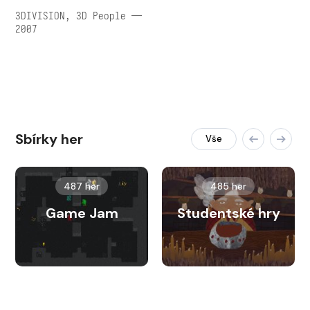
3DIVISION, 3D People —
2007
Sbírky her
Vše
487 her
485 her
Game Jam
Studentské hry