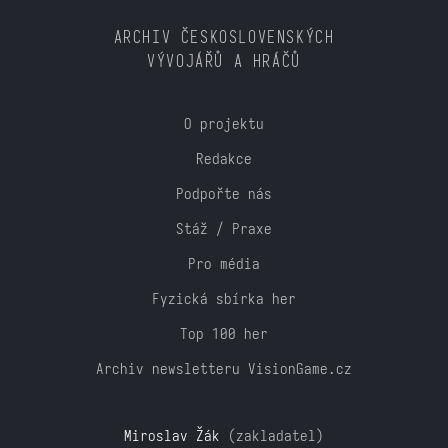
ARCHIV ČESKOSLOVENSKÝCH
VÝVOJÁŘŮ A HRÁČŮ
O projektu
Redakce
Podpořte nás
Stáž / Praxe
Pro média
Fyzická sbírka her
Top 100 her
Archiv newsletteru VisionGame.cz
Miroslav Žák
(zakladatel)