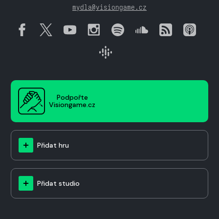
mydla@visiongame.cz
Podpořte
Visiongame.cz
Přidat hru
Přidat studio