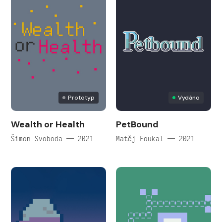
Prototyp
Vydáno
Wealth or Health
PetBound
Šimon Svoboda — 2021
Matěj Foukal — 2021