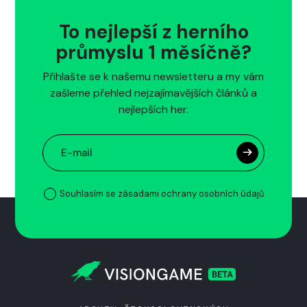
To nejlepší z herního
průmyslu 1 měsíčně?
Přihlašte se k našemu newsletteru a my vám
zašleme přehled nejzajímavějších článků a
nejlepších her.
Souhlasím se zásadami ochrany osobních údajů