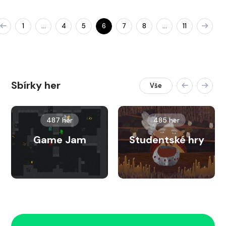
1
4
5
6
7
8
11
…
…
Sbírky her
Vše
487 her
485 her
Game Jam
Studentské hry