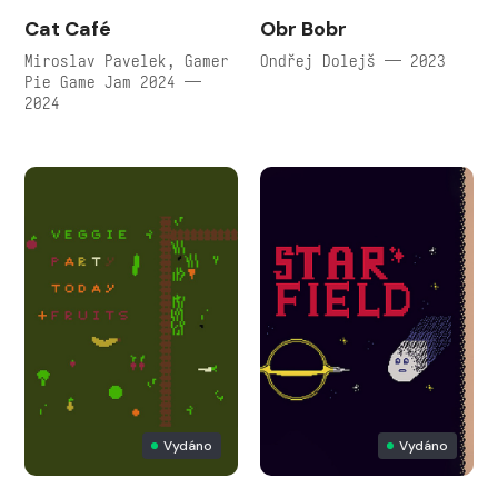
Cat Café
Obr Bobr
Miroslav Pavelek, Gamer
Ondřej Dolejš — 2023
Pie Game Jam 2024 —
2024
Vydáno
Vydáno