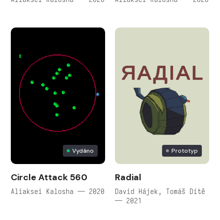
Vydáno
Prototyp
Circle Attack 560
Radial
Aliaksei Kalosha — 2020
David Hájek, Tomáš Dítě
— 2021