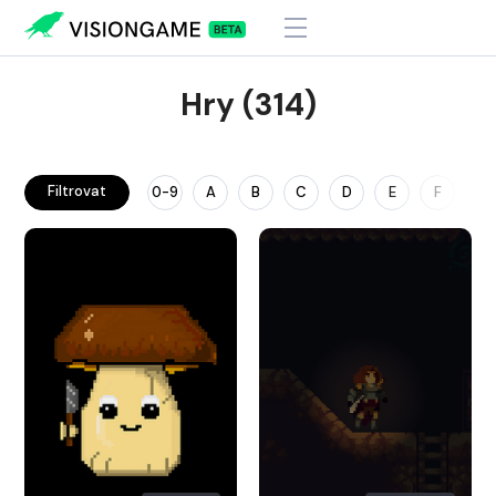
Hry (314)
Filtrovat
0-9
A
B
C
D
E
F
G