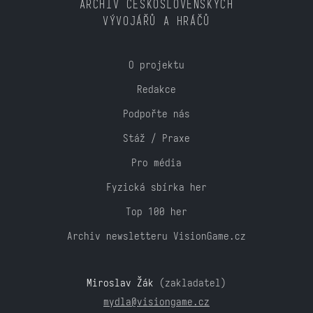
ARCHIV ČESKOSLOVENSKÝCH
VÝVOJÁŘŮ A HRÁČŮ
O projektu
Redakce
Podpořte nás
Stáž / Praxe
Pro média
Fyzická sbírka her
Top 100 her
Archiv newsletteru VisionGame.cz
Miroslav Žák
(zakladatel)
mydla@visiongame.cz