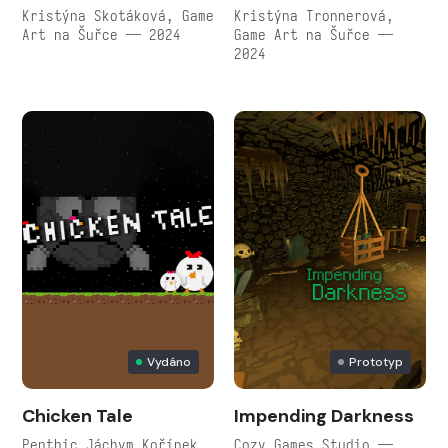
Kristýna Skotáková, Game
Kristýna Tronnerová,
Art na Šuřce — 2024
Game Art na Šuřce —
2024
Vydáno
Prototyp
Chicken Tale
Impending Darkness
Penthic Jáchym Kořínek
Cozy Games Studio —