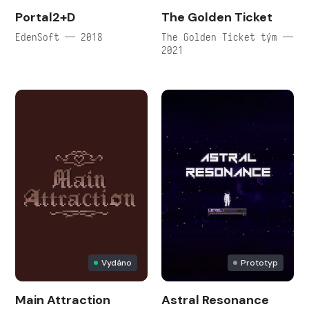
Portal2+D
The Golden Ticket
EdenSoft — 2018
The Golden Ticket tým —
2021
Vydáno
Prototyp
Main Attraction
Astral Resonance