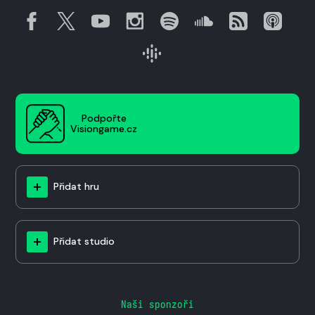
Podpořte
Visiongame.cz
Přidat hru
Přidat studio
Naši sponzoři