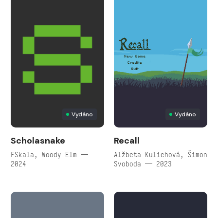
Vydáno
Vydáno
Scholasnake
Recall
FSkala, Woody Elm —
Alžbeta Kulichová, Šimon
2024
Svoboda — 2023