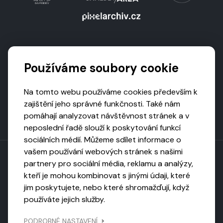
Podporují nás
Používáme soubory cookie
Na tomto webu používáme cookies především k
zajištění jeho správné funkčnosti. Také nám
pomáhají analyzovat návštěvnost stránek a v
neposlední řadě slouží k poskytování funkcí
sociálních médií. Můžeme sdílet informace o
vašem používání webových stránek s našimi
partnery pro sociální média, reklamu a analýzy,
kteří je mohou kombinovat s jinými údaji, které
Toto dílo podléhá licenci CC BY-NC-ND
jim poskytujete, nebo které shromažďují, když
Uveďte původ, neužívejte komerčně, nezpracovávejte.
používáte jejich služby.
Webarchivováno
PODROBNÉ NASTAVENÍ
Národní knihovnou ČR