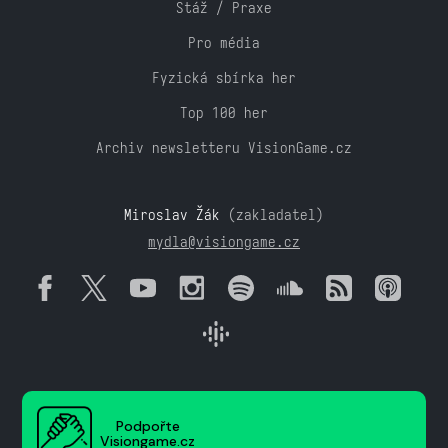
Stáž / Praxe
Pro média
Fyzická sbírka her
Top 100 her
Archiv newsletteru VisionGame.cz
Miroslav Žák
(zakladatel)
mydla@visiongame.cz
Podpořte
Visiongame.cz