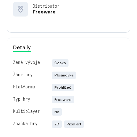
Distributor
Freeware
Detaily
Země vývoje
Česko
Žánr hry
Plošinovka
Platforma
Prohlížeč
Typ hry
Freeware
Multiplayer
Ne
Značka hry
2D
Pixel art
Engine
Unity