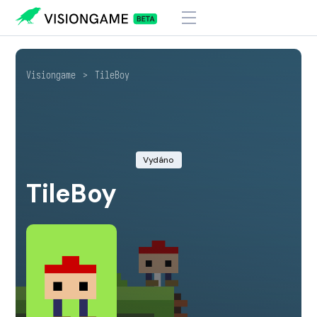
Visiongame
>
TileBoy
Vydáno
TileBoy