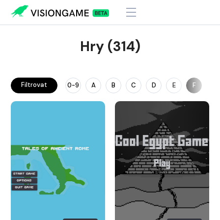
Hry (314)
Filtrovat
0-9
A
B
C
D
E
F
G