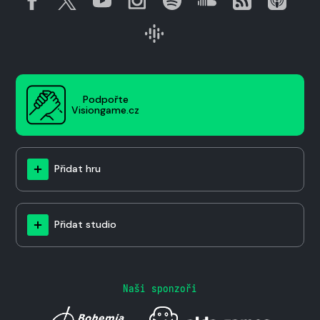
Podpořte
Visiongame.cz
Přidat hru
Přidat studio
Naši sponzoři