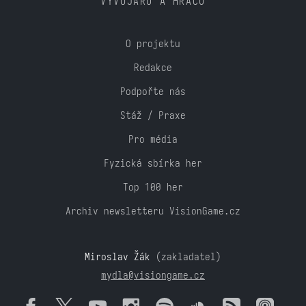
VÝVOJÁŘŮ A HRÁČŮ
O projektu
Redakce
Podpořte nás
Stáž / Praxe
Pro média
Fyzická sbírka her
Top 100 her
Archiv newsletteru VisionGame.cz
Miroslav Žák
(zakladatel)
mydla@visiongame.cz