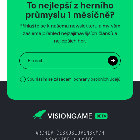
To nejlepší z herního
průmyslu 1 měsíčně?
Přihlašte se k našemu newsletteru a my vám
zašleme přehled nejzajímavějších článků a
nejlepších her.
Souhlasím se zásadami ochrany osobních údajů
ARCHIV ČESKOSLOVENSKÝCH