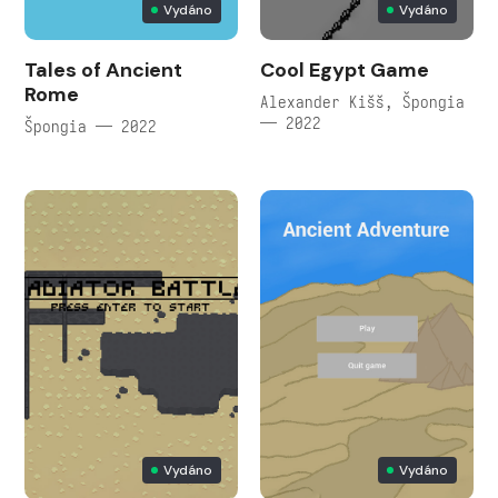
Vydáno
Vydáno
Tales of Ancient
Cool Egypt Game
Rome
Alexander Kišš, Špongia
— 2022
Špongia — 2022
Vydáno
Vydáno