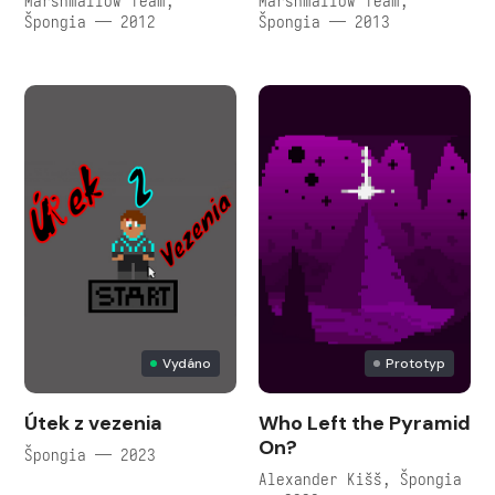
Marshmallow Team,
Marshmallow Team,
Špongia — 2012
Špongia — 2013
Vydáno
Prototyp
Útek z vezenia
Who Left the Pyramid
On?
Špongia — 2023
Alexander Kišš, Špongia