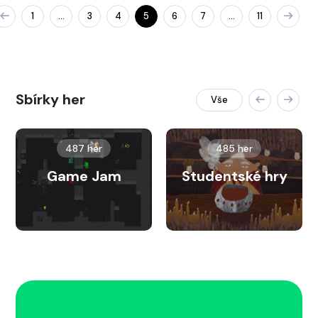
1
3
4
5
6
7
11
…
…
Sbírky her
Vše
487 her
485 her
Game Jam
Studentské hry