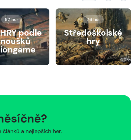
82 her
76 her
HRY podle
Středoškolské
anoušků
hry
siongame
 měsíčně?
článků a nejlepších her.