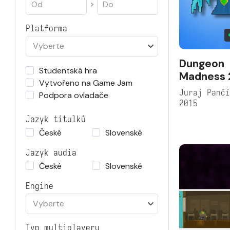
Platforma
Vyberte
Dungeon
Studentská hra
Madness 
Vytvořeno na Game Jam
Juraj Panč
Podpora ovladače
2015
Jazyk titulků
České
Slovenské
Jazyk audia
České
Slovenské
Engine
Vyberte
Typ multiplayeru