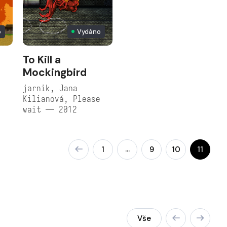
o
Vydáno
To Kill a
Mockingbird
jarnik, Jana
Kilianová, Please
wait — 2012
…
1
9
10
11
Vše