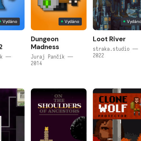
Vydáno
Vydáno
Vydán
Dungeon
Loot River
2
Madness
straka.studio —
2022
ík —
Juraj Pančík —
2014