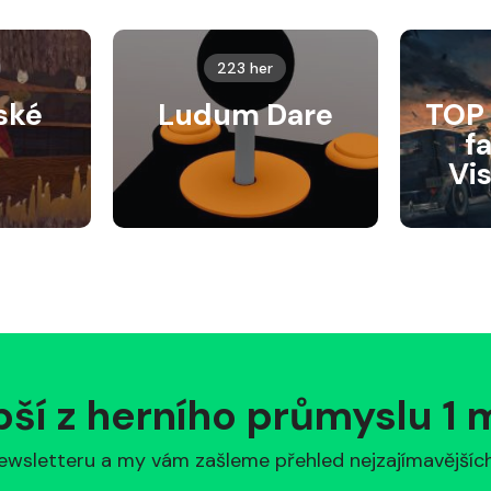
223 her
ské
Ludum Dare
TOP 
f
Vi
pší z herního průmyslu 1
ewsletteru a my vám zašleme přehled nejzajímavějších 