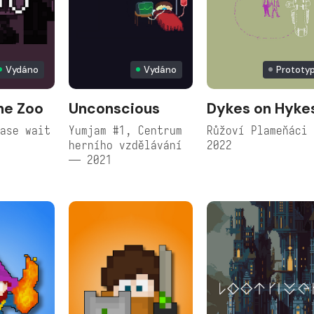
Vydáno
Vydáno
Prototy
the Zoo
Unconscious
Dykes on Hyke
ase wait
Yumjam #1, Centrum
Růžoví Plameňáci
herního vzdělávání
2022
— 2021