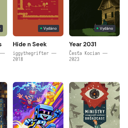
p
Vydáno
Vydáno
s
Hide n Seek
Year 2031
 —
iggythegrifter —
Česťa Kocian —
2018
2023