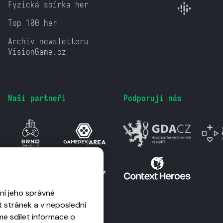
Fyzická sbírka her
Top 100 her
Archiv newsletteru
VisionGame.cz
Naši partneři
Podporují nás
ní jeho správné
 stránek a v neposlední
me sdílet informace o