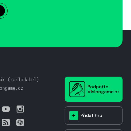
ák
(zakladatel)
Podpořte
ongame.cz
Visiongame.cz
Přidat hru