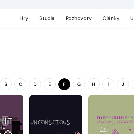
Hry
Studia
Rozhovory
Články
U
B
C
D
E
F
G
H
I
J