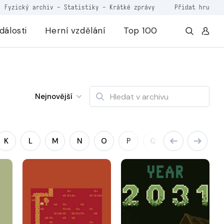
Fyzický archiv
-
Statistiky
-
Krátké zprávy
Přidat hru
dálosti
Herní vzdělání
Top 100
Nejnovější
K
L
M
N
O
P
Q
R
S