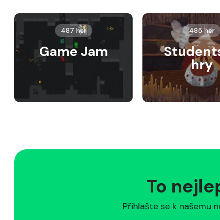
487 her
485 her
Game Jam
Student
hry
To nejle
Přihlašte se k našemu n