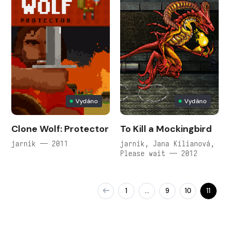
Vydáno
Vydáno
Clone Wolf: Protector
To Kill a Mockingbird
jarnik — 2011
jarnik, Jana Kilianová,
Please wait — 2012
1
9
10
11
…