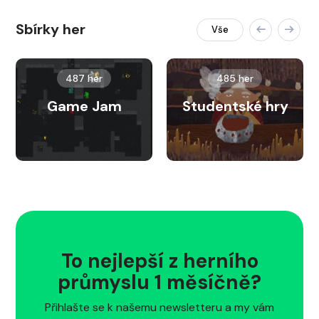
Sbírky her
Vše
487 her
485 her
Game Jam
Studentské hry
To nejlepší z herního
průmyslu 1 měsíčně?
Přihlašte se k našemu newsletteru a my vám