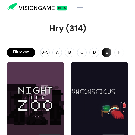
Hry (314)
Filtrovat
0-9
A
B
C
D
E
F
G