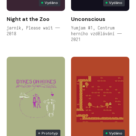
Vydáno
Vydáno
Night at the Zoo
Unconscious
jarnik, Please wait —
Yumjam #1, Centrum
2018
herního vzdělávání —
2021
Prototyp
Vydáno