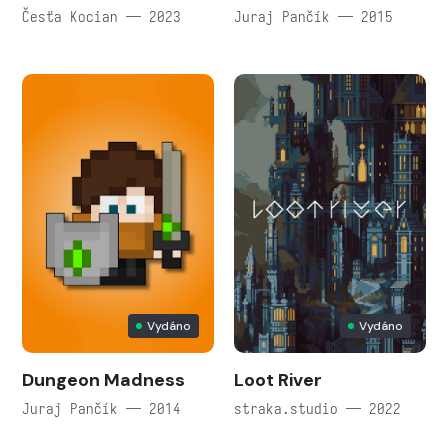
Česťa Kocian — 2023
Juraj Pančík — 2015
Vydáno
Vydáno
Dungeon Madness
Loot River
Juraj Pančík — 2014
straka.studio — 2022