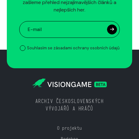
zašleme přehled nejzajímavějších článků a
nejlepších her.
Souhlasím se zásadami ochrany osobních údajů
ARCHIV ČESKOSLOVENSKÝCH
VÝVOJÁŘŮ A HRÁČŮ
O projektu
Redakce