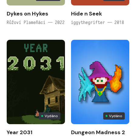
Dykes on Hykes
Hide n Seek
Růžoví Plameňáci — 2022
iggythegrifter — 2018
Vydáno
Vydáno
Year 2031
Dungeon Madness 2