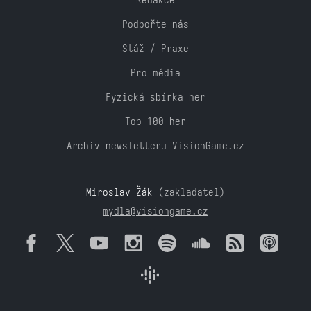
Podpořte nás
Stáž / Praxe
Pro média
Fyzická sbírka her
Top 100 her
Archiv newsletteru VisionGame.cz
Miroslav Žák
(zakladatel)
mydla@visiongame.cz