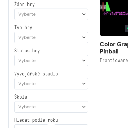
Žánr hry
Vyberte
Typ hry
Vyberte
Color Gra
Pinball
Status hry
Franticwar
Vyberte
Vývojářské studio
Vyberte
Škola
Vyberte
Hledat podle roku