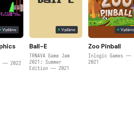
Vydáno
Vydáno
Vydán
phics
Ball-E
Zoo Pinball
TRNAVA Game Jam
Inlogic Games —
2021: Summer
2021
e — 2022
Edition — 2021