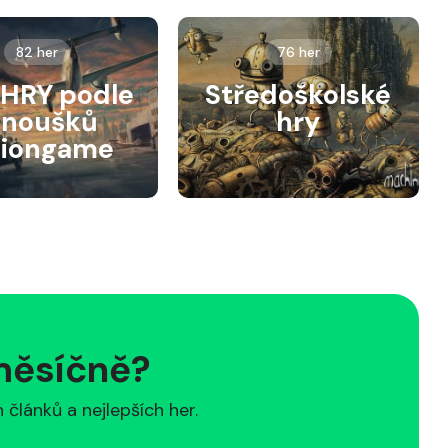
82 her
76 her
HRY podle
Středoškolské
anoušků
hry
siongame
 měsíčně?
článků a nejlepších her.