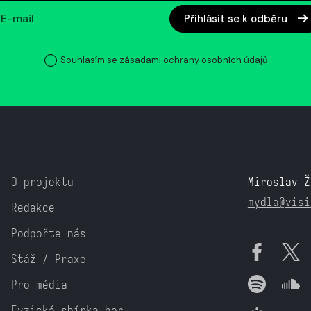
Přihlásit se k odběru
Souhlasím se zásadami ochrany osobních údajů
O projektu
Miroslav Ž
mydla@visi
Redakce
Podpořte nás
Stáž / Praxe
Pro média
Fyzická sbírka her