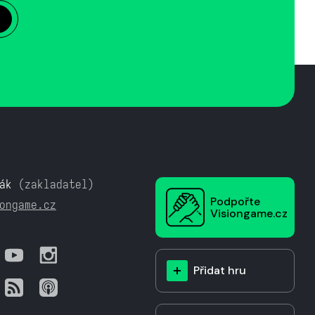
ák
(zakladatel)
Podpořte
ongame.cz
Visiongame.cz
Přidat hru