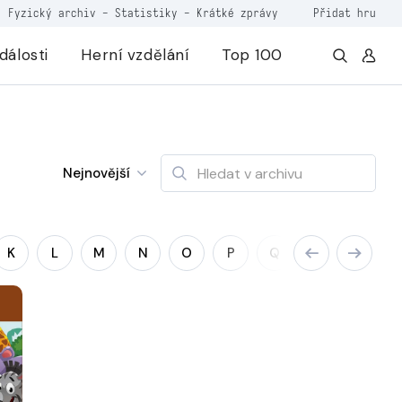
Fyzický archiv
-
Statistiky
-
Krátké zprávy
Přidat hru
dálosti
Herní vzdělání
Top 100
Nejnovější
K
L
M
N
O
P
Q
R
S