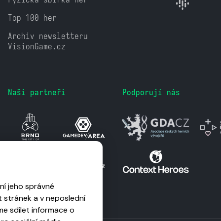
Top 100 her
Archiv newsletteru
VisionGame.cz
Naši partneři
Podporují nás
ní jeho správné
 stránek a v neposlední
me sdílet informace o