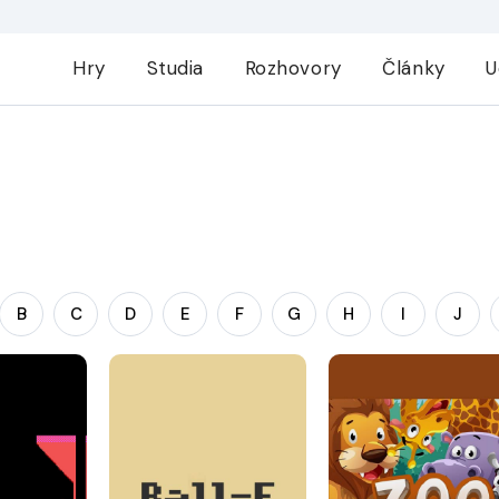
Hry
Studia
Rozhovory
Články
U
B
C
D
E
F
G
H
I
J