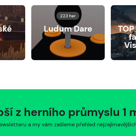
223 her
ské
Ludum Dare
TOP 
f
Vi
pší z herního průmyslu 1
ewsletteru a my vám zašleme přehled nejzajímavějších 