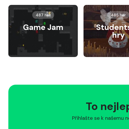
487 her
485 her
Game Jam
Student
hry
To nejle
Přihlašte se k našemu n