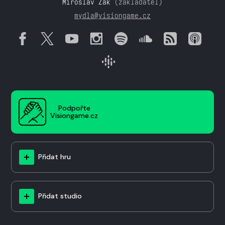
Miroslav Žák
(zakladatel)
mydla@visiongame.cz
Podpořte
Visiongame.cz
Přidat hru
Přidat studio