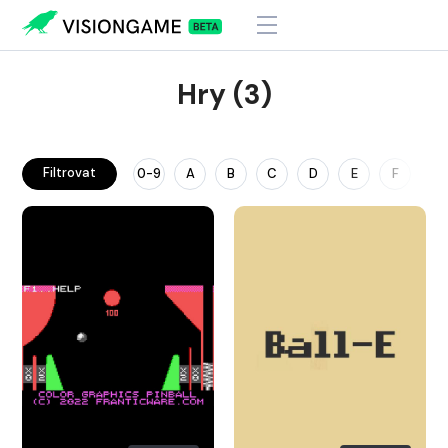
Hry (3)
Filtrovat
0-9
A
B
C
D
E
F
G