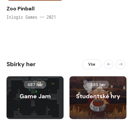
Zoo Pinball
Inlogic Games — 2021
Sbírky her
Vše
487 her
485 her
Game Jam
Studentské hry