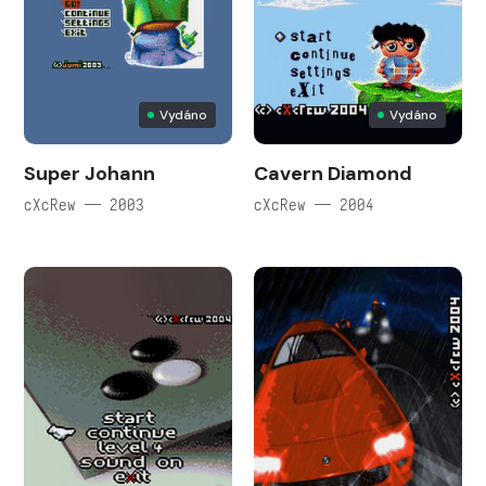
Vydáno
Vydáno
Super Johann
Cavern Diamond
cXcRew — 2003
cXcRew — 2004