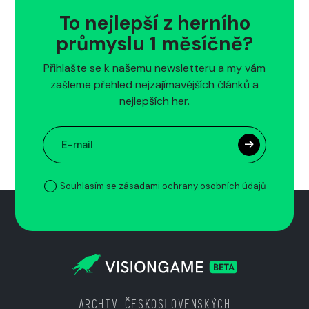
To nejlepší z herního
průmyslu 1 měsíčně?
Přihlašte se k našemu newsletteru a my vám
zašleme přehled nejzajímavějších článků a
nejlepších her.
Souhlasím se zásadami ochrany osobních údajů
ARCHIV ČESKOSLOVENSKÝCH