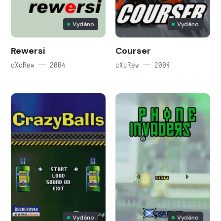
Vydáno
Vydáno
Rewersi
Courser
cXcRew — 2004
cXcRew — 2004
Vydáno
Vydáno