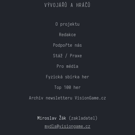
VÝVOJÁŘŮ A HRÁČŮ
O projektu
Redakce
Podpořte nás
Stáž / Praxe
Pro média
Fyzická sbírka her
Top 100 her
Archiv newsletteru VisionGame.cz
Miroslav Žák
(zakladatel)
mydla@visiongame.cz