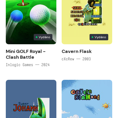
Vydáno
Vydáno
Mini GOLF Royal -
Cavern Flask
Clash Battle
cXcRew — 2003
Inlogic Games — 2024