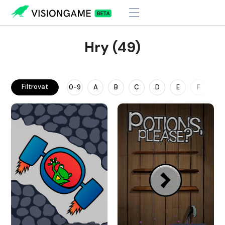
Hry (49)
Filtrovat
0-9
A
B
C
D
E
F
G