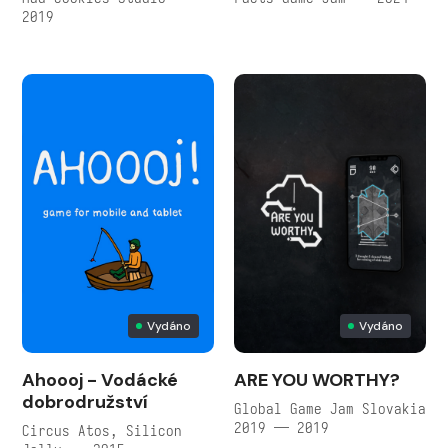
2019
Vydáno
Vydáno
Ahoooj - Vodácké
ARE YOU WORTHY?
dobrodružství
Global Game Jam Slovakia
2019 — 2019
Circus Atos, Silicon