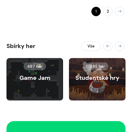
1
2
Sbírky her
Vše
487 her
485 her
Game Jam
Studentské hry