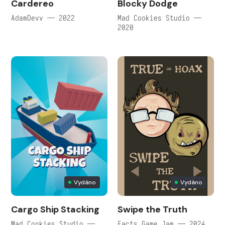
Cardereo
Blocky Dodge
AdamDevv — 2022
Mad Cookies Studio —
2020
Vydáno
Vydáno
Cargo Ship Stacking
Swipe the Truth
Mad Cookies Studio —
Facts Game Jam — 2024