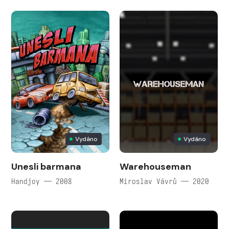
Vydáno
Vydáno
Unesli barmana
Warehouseman
Handjoy — 2008
Miroslav Vávrů — 2020