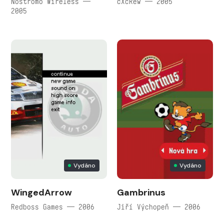
Nostromo Wireless —
cXcRew — 2005
2005
Vydáno
Vydáno
WingedArrow
Gambrinus
Redboss Games — 2006
Jiří Výchopeň — 2006