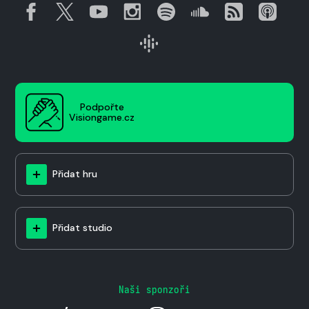
Podpořte
Visiongame.cz
Přidat hru
Přidat studio
Naši sponzoři