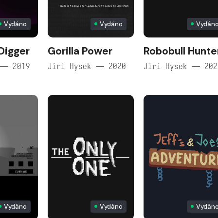
Vydáno
Vydáno
Vydán
Digger
Gorilla Power
Robobull Hunte
 — 2019
Jiri Hysek — 2020
Jiri Hysek — 202
Vydáno
Vydáno
Vydán