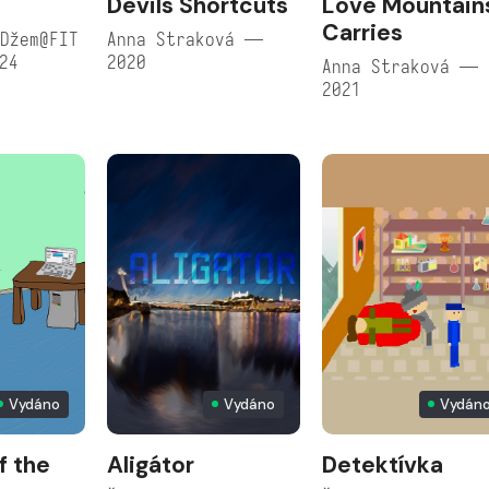
Devils Shortcuts
Love Mountain
Carries
Džem@FIT
Anna Straková —
24
2020
Anna Straková —
2021
Vydáno
Vydáno
Vydán
f the
Aligátor
Detektívka