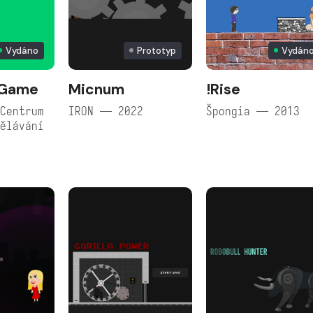
Vydáno
Prototyp
Vydán
-Game
Micnum
!Rise
Centrum
IRON — 2022
Špongia — 2013
ělávání