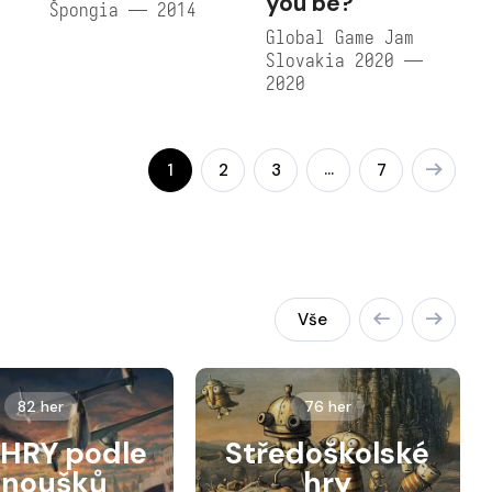
you be?
Špongia — 2014
Global Game Jam
Slovakia 2020 —
2020
…
1
2
3
7
Vše
82 her
76 her
HRY podle
Středoškolské
anoušků
hry