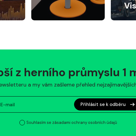
Vi
pší z herního průmyslu 1
ewsletteru a my vám zašleme přehled nejzajímavějších 
Přihlásit se k odběru
Souhlasím se zásadami ochrany osobních údajů