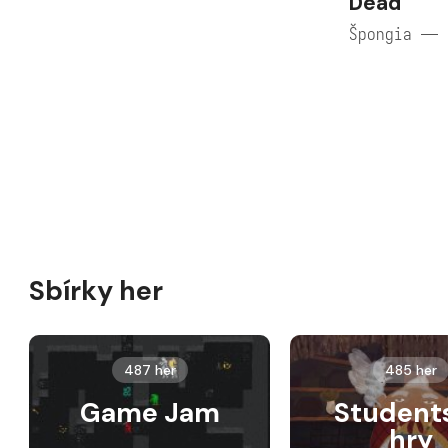
Dead
Špongia — 
Sbírky her
487 her
485 her
Game Jam
Student
hry