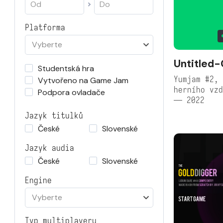
Platforma
Vyberte
Untitled
Studentská hra
Yumjam #2, 
Vytvořeno na Game Jam
herního vzd
Podpora ovladače
— 2022
Jazyk titulků
České
Slovenské
Jazyk audia
České
Slovenské
Engine
Vyberte
Typ multiplayeru