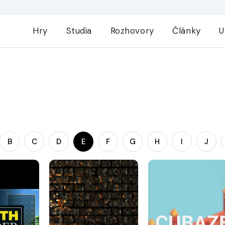
Hry
Studia
Rozhovory
Články
U
B
C
D
E
F
G
H
I
J