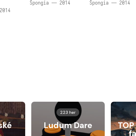
Špongia — 2014
Špongia — 2014
2014
223 her
ské
Ludum Dare
TOP 
f