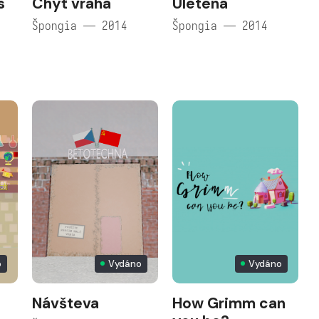
s
Chyť vraha
Uletená
Špongia — 2014
Špongia — 2014
o
Vydáno
Vydáno
Návšteva
How Grimm can