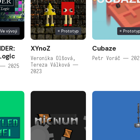
Ve vývoji
Prototyp
Prototy
NDER:
XYnoZ
Cubaze
Logic
Veronika Olšová,
Petr Voráč — 202
Tereza Válková —
 — 2025
2023