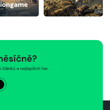
siongame
 měsíčně?
článků a nejlepších her.