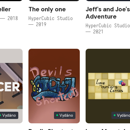
ller
The only one
Jeff's and Joe'
Adventure
 — 2018
HyperCubic Studio
— 2019
HyperCubic Studi
— 2021
Vydáno
Vydáno
Vydán