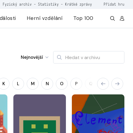
Fyzický archiv
-
Statistiky
-
Krátké zprávy
Přidat hru
dálosti
Herní vzdělání
Top 100
Nejnovější
K
L
M
N
O
P
Q
R
S