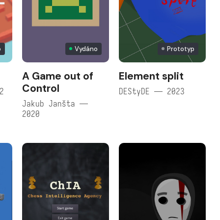
p
Vydáno
Prototyp
A Game out of
Element split
Control
2
DEStyDE — 2023
Jakub Janšta —
2020