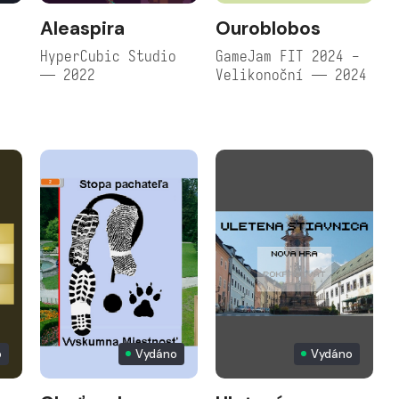
s
Aleaspira
Ouroblobos
HyperCubic Studio
GameJam FIT 2024 -
— 2022
Velikonoční — 2024
o
o
Vydáno
Vydáno