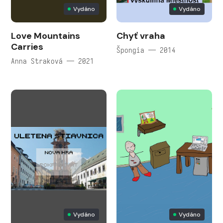
Vydáno
Vydáno
Love Mountains
Chyť vraha
Carries
Špongia — 2014
Anna Straková — 2021
Vydáno
Vydáno