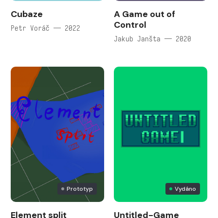
Cubaze
A Game out of
Control
Petr Voráč — 2022
Jakub Janšta — 2020
Prototyp
Vydáno
Element split
Untitled-Game