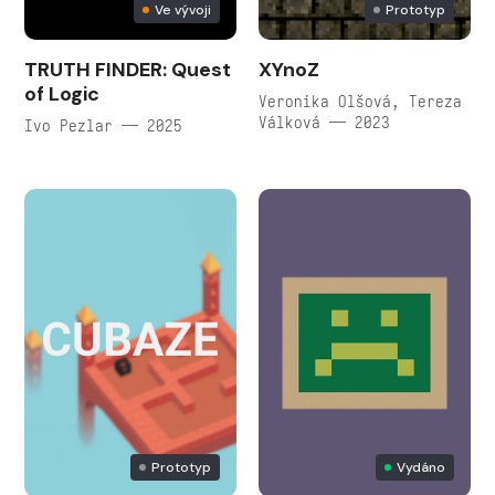
Ve vývoji
Prototyp
TRUTH FINDER: Quest
XYnoZ
of Logic
Veronika Olšová, Tereza
Válková — 2023
Ivo Pezlar — 2025
Prototyp
Vydáno