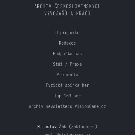
ARCHIV ČESKOSLOVENSKÝCH
VÝVOJÁŘŮ A HRÁČŮ
O projektu
Redakce
Podpořte nás
Stáž / Praxe
Pro média
Fyzická sbírka her
Top 100 her
Archiv newsletteru VisionGame.cz
Miroslav Žák
(zakladatel)
mydla@visiongame.cz