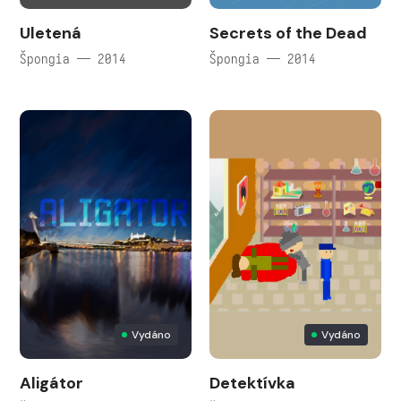
Uletená
Secrets of the Dead
Špongia — 2014
Špongia — 2014
Vydáno
Vydáno
Aligátor
Detektívka