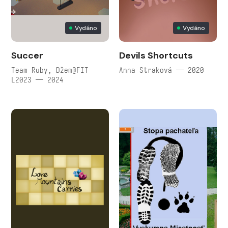
Vydáno
Vydáno
Succer
Devils Shortcuts
Team Ruby, Džem@FIT
Anna Straková — 2020
L2023 — 2024