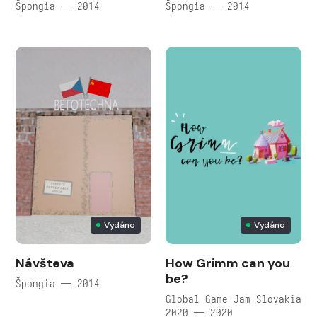
Špongia — 2014
Špongia — 2014
Vydáno
Vydáno
Návšteva
How Grimm can you
be?
Špongia — 2014
Global Game Jam Slovakia
2020 — 2020