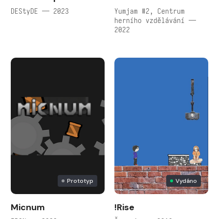
DEStyDE — 2023
Yumjam #2, Centrum
herního vzdělávání —
2022
Prototyp
Vydáno
Micnum
!Rise