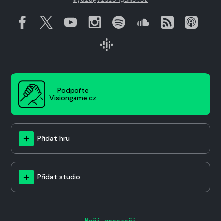
Podpořte
Visiongame.cz
Přidat hru
Přidat studio
Naši sponzoři