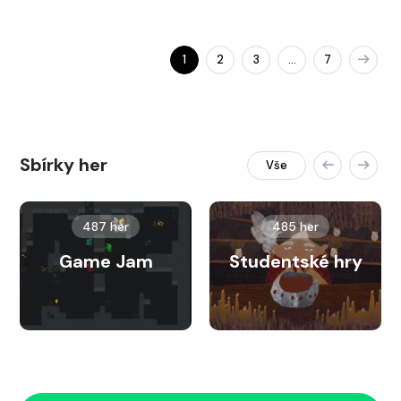
1
2
3
7
…
Sbírky her
Vše
487 her
485 her
Game Jam
Studentské hry