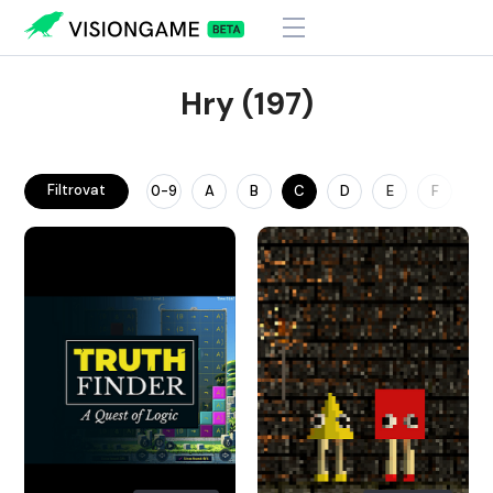
Hry (197)
Filtrovat
0-9
A
B
C
D
E
F
G