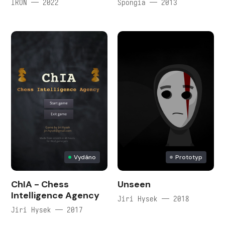
IRON — 2022
Špongia — 2013
Vydáno
Prototyp
ChIA - Chess
Unseen
Intelligence Agency
Jiri Hysek — 2018
Jiri Hysek — 2017