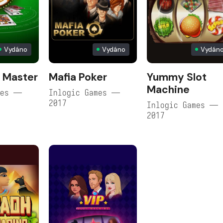
Vydáno
Vydáno
Vydán
 Master
Mafia Poker
Yummy Slot
Machine
mes —
Inlogic Games —
2017
Inlogic Games —
2017