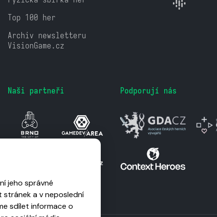
Top 100 her
Archiv newsletteru
VisionGame.cz
Naši partneři
Podporují nás
ní jeho správné
 stránek a v neposlední
me sdílet informace o