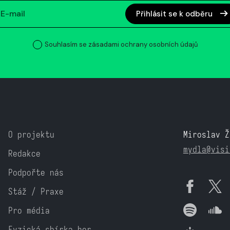
Přihlásit se k odběru
Souhlasím se zásadami ochrany osobních údajů
O projektu
Miroslav Ž
mydla@visi
Redakce
Podpořte nás
Stáž / Praxe
Pro média
Fyzická sbírka her