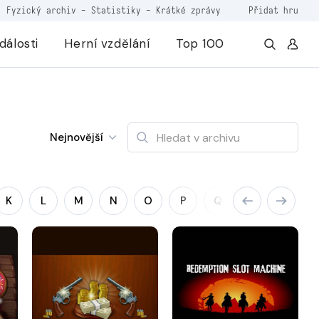
Fyzický archiv
-
Statistiky
-
Krátké zprávy
Přidat hru
dálosti
Herní vzdělání
Top 100
Nejnovější
K
L
M
N
O
P
Q
R
S