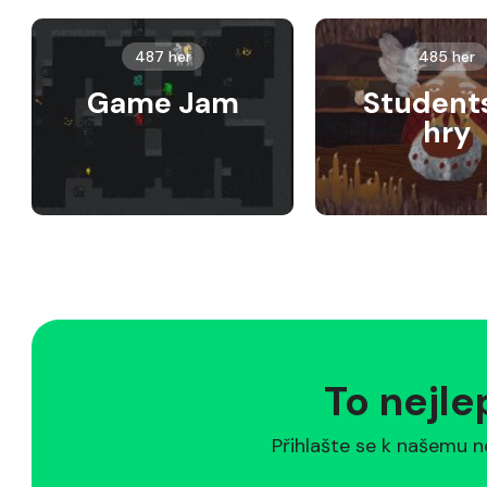
487 her
485 her
Game Jam
Student
hry
To nejle
Přihlašte se k našemu n