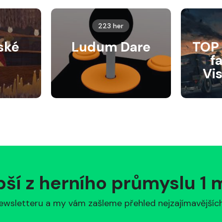
223 her
ské
Ludum Dare
TOP 
f
Vi
pší z herního průmyslu 1
ewsletteru a my vám zašleme přehled nejzajímavějších 