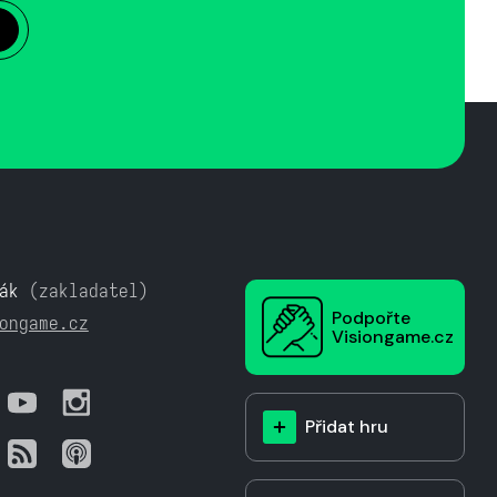
ák
(zakladatel)
Podpořte
ongame.cz
Visiongame.cz
Přidat hru