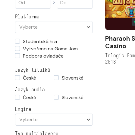
Platforma
Vyberte
Pharaoh S
Studentská hra
Casino
Vytvořeno na Game Jam
Inlogic Ga
Podpora ovladače
2018
Jazyk titulků
České
Slovenské
Jazyk audia
České
Slovenské
Engine
Vyberte
Typ multiplayeru