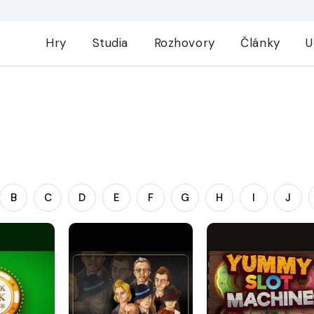
Hry
Studia
Rozhovory
Články
U
B
C
D
E
F
G
H
I
J