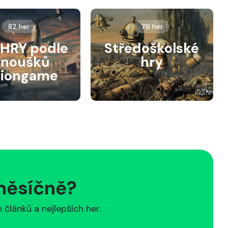
82 her
76 her
HRY podle
Středoškolské
anoušků
hry
siongame
 měsíčně?
článků a nejlepších her.