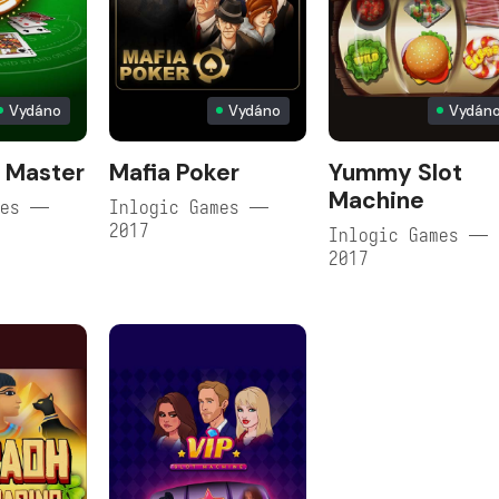
Vydáno
Vydáno
Vydán
 Master
Mafia Poker
Yummy Slot
Machine
mes —
Inlogic Games —
2017
Inlogic Games —
2017