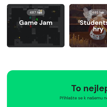
487 her
485 her
Game Jam
Student
hry
To nejle
Přihlašte se k našemu n