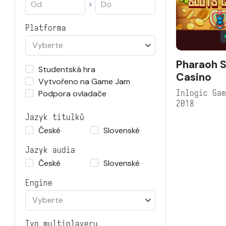
Platforma
Vyberte
Pharaoh S
Studentská hra
Casino
Vytvořeno na Game Jam
Inlogic Ga
Podpora ovladače
2018
Jazyk titulků
České
Slovenské
Jazyk audia
České
Slovenské
Engine
Vyberte
Typ multiplayeru