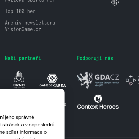
Top 100 her
Archiv newsletteru
VisionGame.cz
Naši partneři
Podporují nás
ní jeho správné
 stránek a v neposlední
me sdílet informace o