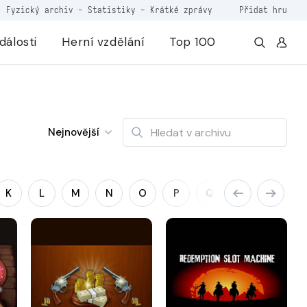
Fyzický archiv
-
Statistiky
-
Krátké zprávy
Přidat hru
dálosti
Herní vzdělání
Top 100
Nejnovější
K
L
M
N
O
P
Q
R
S