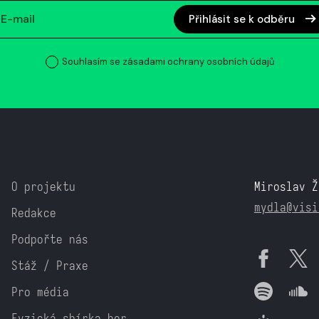
Přihlásit se k odběru
Souhlasím se zásadami ochrany osobních údajů
O projektu
Miroslav Ž
mydla@visi
Redakce
Podpořte nás
Stáž / Praxe
Pro média
Fyzická sbírka her