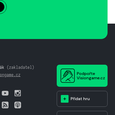
ák
(zakladatel)
Podpořte
ongame.cz
Visiongame.cz
Přidat hru