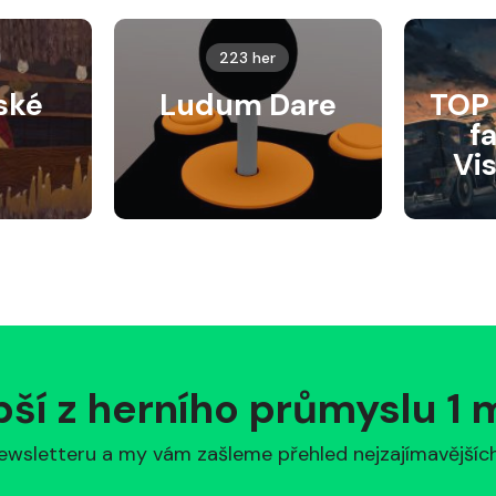
223 her
ské
Ludum Dare
TOP 
f
Vi
pší z herního průmyslu 1
ewsletteru a my vám zašleme přehled nejzajímavějších 