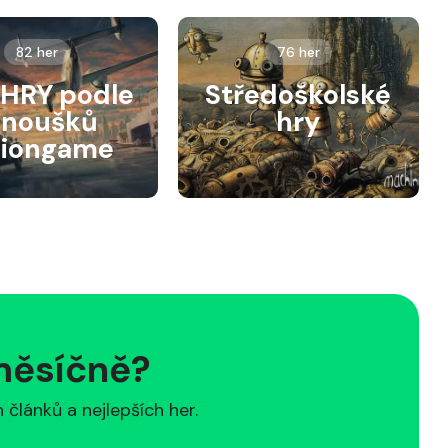
82 her
76 her
HRY podle
Středoškolské
anoušků
hry
siongame
 měsíčně?
článků a nejlepších her.