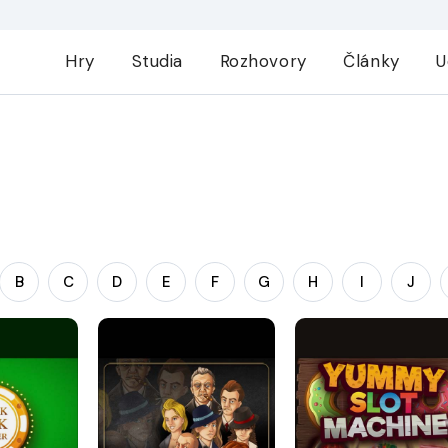
Hry
Studia
Rozhovory
Články
U
B
C
D
E
F
G
H
I
J