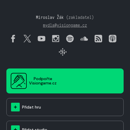
Miroslav Žák
(zakladatel)
mydla@visiongame.cz
Podpořte
Visiongame.cz
Přidat hru
Přidat studio