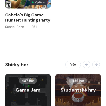
Vydáno
Cabela's Big Game
Hunter: Hunting Party
Games Farm — 2011
Sbírky her
Vše
487 her
485 her
Game Jam
Studentské hry