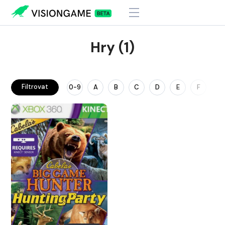
Hry (1)
Filtrovat
0-9
A
B
C
D
E
F
G