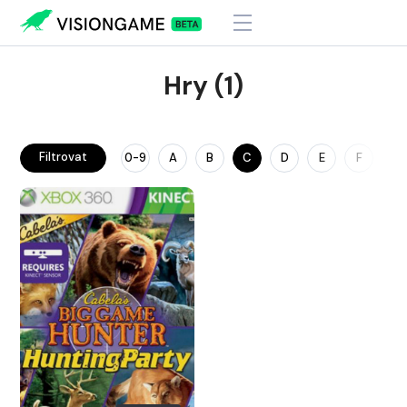
Hry (1)
Filtrovat
0-9
A
B
C
D
E
F
G