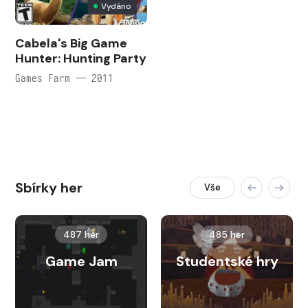
Vydáno
Cabela's Big Game
Hunter: Hunting Party
Games Farm — 2011
Sbírky her
Vše
487 her
485 her
Game Jam
Studentské hry