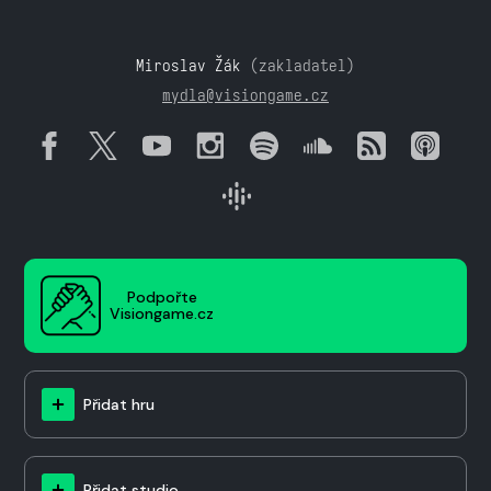
Miroslav Žák
(zakladatel)
mydla@visiongame.cz
Podpořte
Visiongame.cz
Přidat hru
Přidat studio