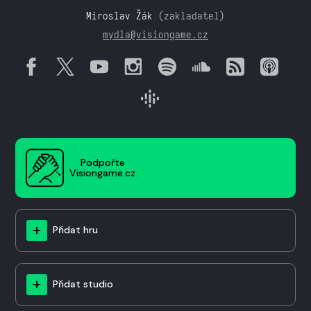
Miroslav Žák
(zakladatel)
mydla@visiongame.cz
Podpořte
Visiongame.cz
Přidat hru
Přidat studio