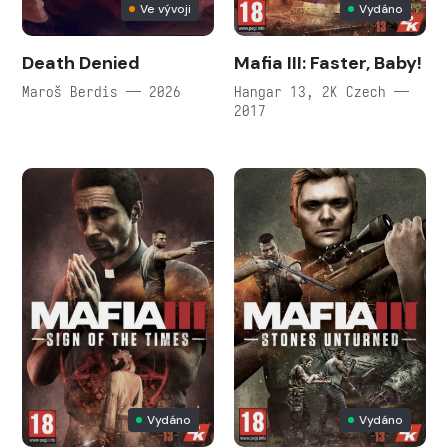
Ve vývoji
Vydáno
Death Denied
Mafia III: Faster, Baby!
Maroš Berdis — 2026
Hangar 13, 2K Czech —
2017
Vydáno
Vydáno