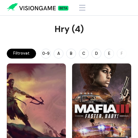
Hry (4)
Filtrovat
0-9
A
B
C
D
E
F
G