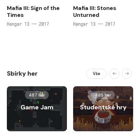
Mafia III: Sign of the
Mafia III: Stones
Times
Unturned
Hangar 13 — 2017
Hangar 13 — 2017
Sbírky her
Vše
487 her
485 her
Game Jam
Studentské hry