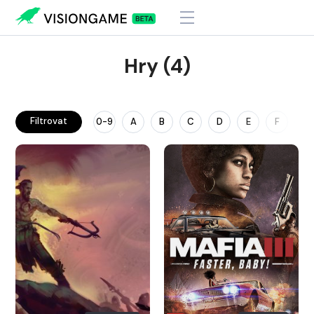
Hry (4)
Filtrovat
0-9
A
B
C
D
E
F
G