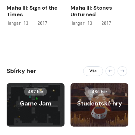
Mafia III: Sign of the
Mafia III: Stones
Times
Unturned
Hangar 13 — 2017
Hangar 13 — 2017
Sbírky her
Vše
487 her
485 her
Game Jam
Studentské hry