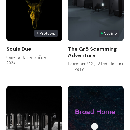
Prototyp
Vydáno
Souls Duel
The Gr8 Scamming
Adventure
Game Art na Šuřce —
2024
tomasara413, Aleš Herink
— 2019