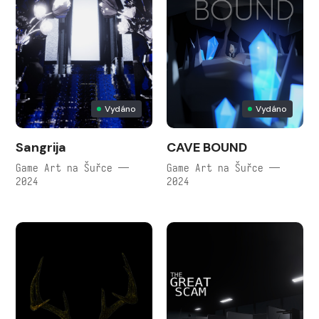
Vydáno
Vydáno
Sangrija
CAVE BOUND
Game Art na Šuřce —
Game Art na Šuřce —
2024
2024