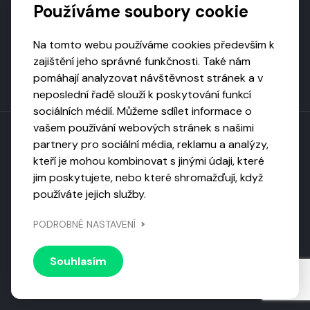
Používáme soubory cookie
Na tomto webu používáme cookies především k
zajištění jeho správné funkčnosti. Také nám
pomáhají analyzovat návštěvnost stránek a v
neposlední řadě slouží k poskytování funkcí
sociálních médií. Můžeme sdílet informace o
vašem používání webových stránek s našimi
partnery pro sociální média, reklamu a analýzy,
kteří je mohou kombinovat s jinými údaji, které
Toto dílo podléhá licenci CC BY-NC-ND
jim poskytujete, nebo které shromažďují, když
Uveďte původ, neužívejte komerčně, nezpracovávejte.
používáte jejich služby.
Webarchivováno
PODROBNÉ NASTAVENÍ
Národní knihovnou ČR
Design by
Vanda
Souhlasím
© 2026 Visiongame. Všechna práva vyhrazena.
Zásady
ochrany soukromí