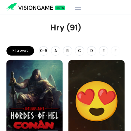
Hry (91)
Filtrovat
0-9
A
B
C
D
E
F
G