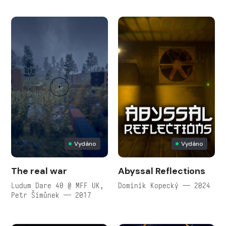
Vydáno
Vydáno
The real war
Abyssal Reflections
Ludum Dare 40 @ MFF UK,
Dominik Kopecký — 2024
Petr Šimůnek — 2017