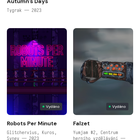
Autumn's Days
Tygrak — 2023
Vydáno
Vydáno
Robots Per Minute
Falzet
Glitchervius, Kuros,
Yumjam #2, Centrum
Syney — 2023
herního vzdělávání —