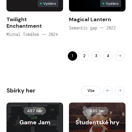
Vydáno
Vydáno
Twilight
Magical Lantern
Enchantment
Semantic gap — 2022
Michal Tomášek — 2024
1
2
3
4
Sbírky her
Vše
487 her
485 her
Game Jam
Studentské hry