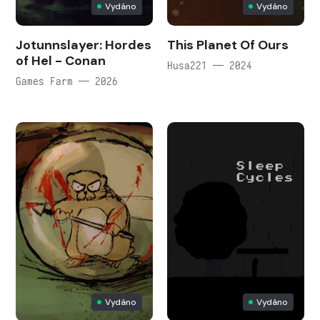
Vydáno
Vydáno
Jotunnslayer: Hordes
This Planet Of Ours
of Hel - Conan
Husa221 — 2024
Games Farm — 2026
Vydáno
Vydáno