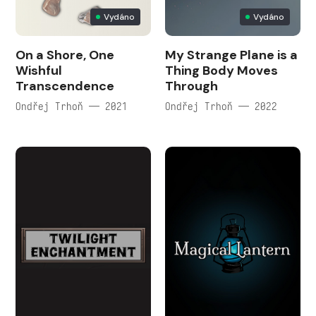
Vydáno
Vydáno
On a Shore, One
My Strange Plane is a
Wishful
Thing Body Moves
Transcendence
Through
Ondřej Trhoň — 2021
Ondřej Trhoň — 2022