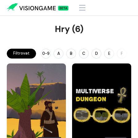
Hry (6)
Filtrovat
0-9
A
B
C
D
E
F
G