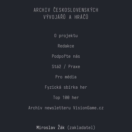
ARCHIV ČESKOSLOVENSKÝCH
VÝVOJÁŘŮ A HRÁČŮ
O projektu
Redakce
Podpořte nás
Stáž / Praxe
Pro média
Fyzická sbírka her
Top 100 her
Archiv newsletteru VisionGame.cz
Miroslav Žák
(zakladatel)