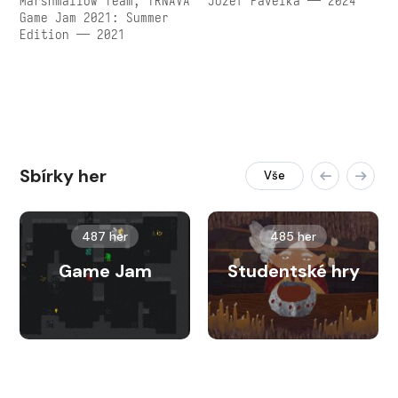
Marshmallow Team, TRNAVA
Jozef Pavelka — 2024
Game Jam 2021: Summer
Edition — 2021
Sbírky her
Vše
487 her
485 her
Game Jam
Studentské hry