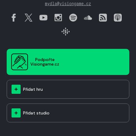
mydla@visiongame.cz
Podpořte
Visiongame.cz
Přidat hru
Přidat studio