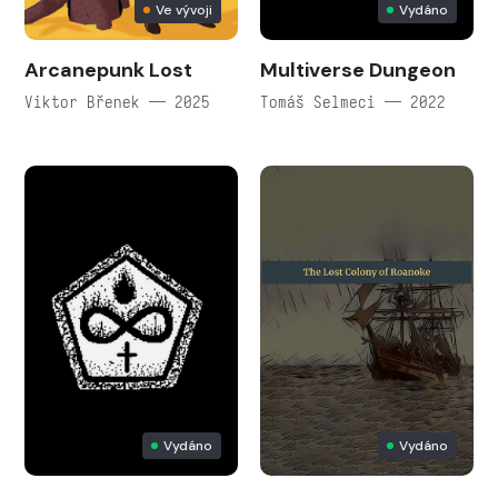
Ve vývoji
Vydáno
Arcanepunk Lost
Multiverse Dungeon
Viktor Břenek — 2025
Tomáš Selmeci — 2022
Vydáno
Vydáno