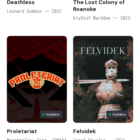
Deathless
The Lost Colony of
Roanoke
Leonard Gombos — 2022
Kryštof Marášek — 2023
Vydáno
Vydáno
Proletariat
Felvidek