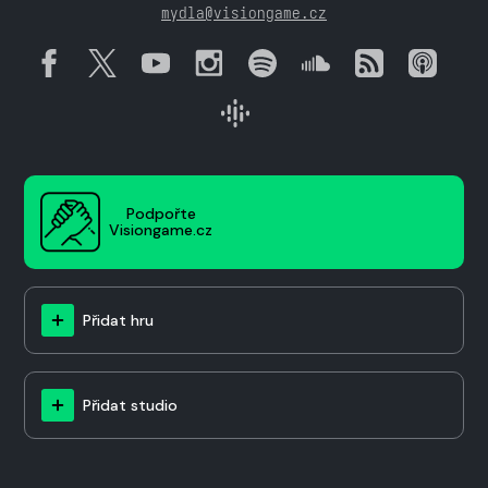
mydla@visiongame.cz
Podpořte
Visiongame.cz
Přidat hru
Přidat studio