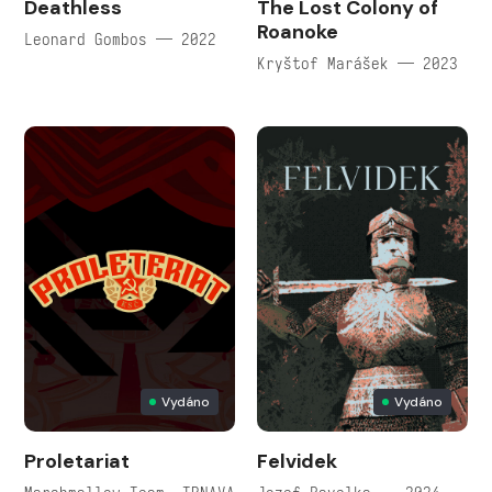
Deathless
The Lost Colony of
Roanoke
Leonard Gombos — 2022
Kryštof Marášek — 2023
Vydáno
Vydáno
Proletariat
Felvidek