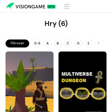
Hry (6)
Filtrovat
0-9
A
B
C
D
E
F
G