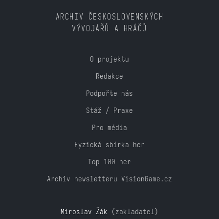
ARCHIV ČESKOSLOVENSKÝCH
VÝVOJÁŘŮ A HRÁČŮ
O projektu
Redakce
Podpořte nás
Stáž / Praxe
Pro média
Fyzická sbírka her
Top 100 her
Archiv newsletteru VisionGame.cz
Miroslav Žák
(zakladatel)