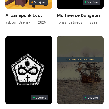
Ve vývoji
Vydáno
Arcanepunk Lost
Multiverse Dungeon
Viktor Břenek — 2025
Tomáš Selmeci — 2022
Vydáno
Vydáno