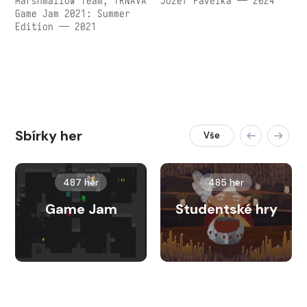
Marshmallow Team, TRNAVA
Jozef Pavelka — 2024
Game Jam 2021: Summer
Edition — 2021
Sbírky her
Vše
487 her
485 her
Game Jam
Studentské hry