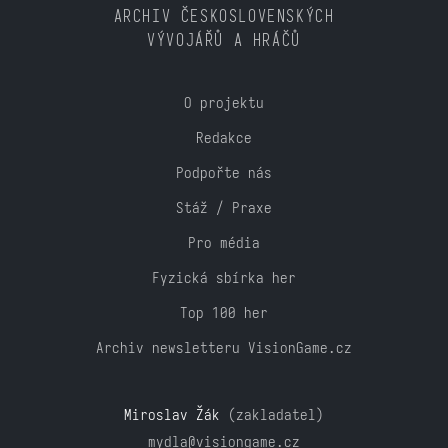
ARCHIV ČESKOSLOVENSKÝCH
VÝVOJÁŘŮ A HRÁČŮ
O projektu
Redakce
Podpořte nás
Stáž / Praxe
Pro média
Fyzická sbírka her
Top 100 her
Archiv newsletteru VisionGame.cz
Miroslav Žák
(zakladatel)
mydla@visiongame.cz