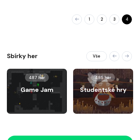
1
2
3
4
Sbírky her
Vše
487 her
485 her
Game Jam
Studentské hry