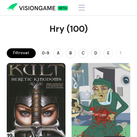
Hry (100)
Filtrovat
0-9
A
B
C
D
E
F
G