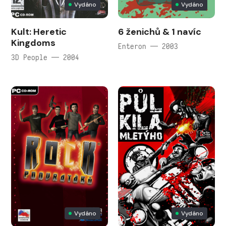
Vydáno
Vydáno
Kult: Heretic
6 ženichů & 1 navíc
Kingdoms
Enteron — 2003
3D People — 2004
Vydáno
Vydáno