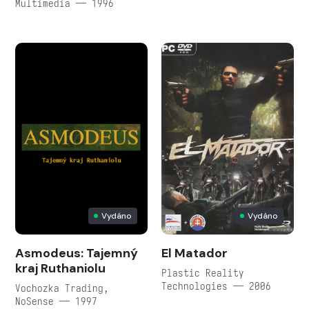
Multimedia — 1996
Vydáno
Vydáno
Asmodeus: Tajemný
El Matador
kraj Ruthaniolu
Plastic Reality
Technologies — 2006
Vochozka Trading,
NoSense — 1997