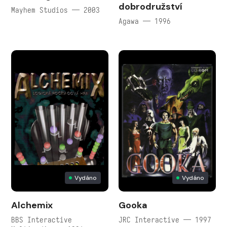
dobrodružství
Mayhem Studios — 2003
Agawa — 1996
Vydáno
Vydáno
Alchemix
Gooka
BBS Interactive
JRC Interactive — 1997