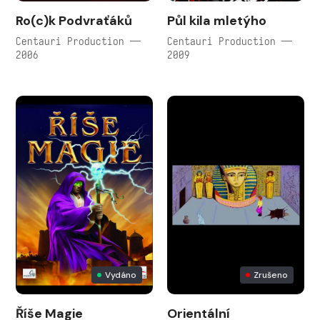
Ro(c)k Podvraťáků
Půl kila mletýho
Centauri Production —
Centauri Production —
2006
2009
Vydáno
Zrušeno
Říše Magie
Orientální