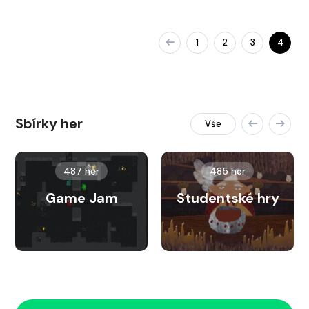
1
2
3
4
Sbírky her
Vše
487 her
485 her
Game Jam
Studentské hry