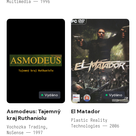
Multimedia — 1996
Vydáno
Vydáno
Asmodeus: Tajemný
El Matador
kraj Ruthaniolu
Plastic Reality
Technologies — 2006
Vochozka Trading,
NoSense — 1997