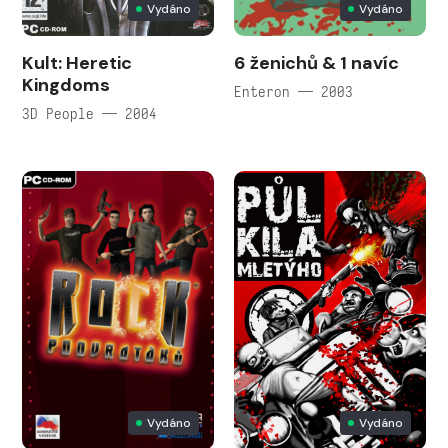
Vydáno
Vydáno
Kult: Heretic
6 ženichů & 1 navíc
Kingdoms
Enteron — 2003
3D People — 2004
Vydáno
Vydáno