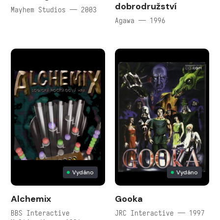
dobrodružství
Mayhem Studios — 2003
Agawa — 1996
Vydáno
Vydáno
Alchemix
Gooka
BBS Interactive
JRC Interactive — 1997