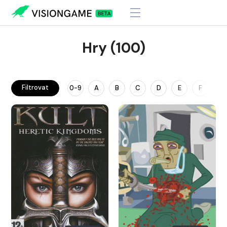
Hry (100)
Filtrovat
0-9
A
B
C
D
E
F
G