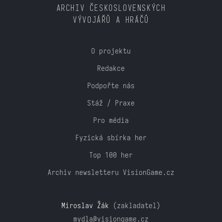
ARCHIV ČESKOSLOVENSKÝCH
VÝVOJÁŘŮ A HRÁČŮ
O projektu
Redakce
Podpořte nás
Stáž / Praxe
Pro média
Fyzická sbírka her
Top 100 her
Archiv newsletteru VisionGame.cz
Miroslav Žák
(zakladatel)
mydla@visiongame.cz