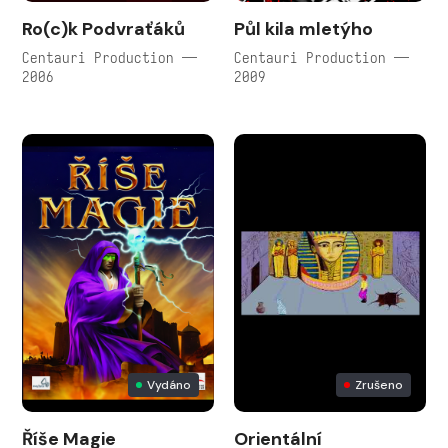
Ro(c)k Podvraťáků
Půl kila mletýho
Centauri Production —
Centauri Production —
2006
2009
Vydáno
Zrušeno
Říše Magie
Orientální