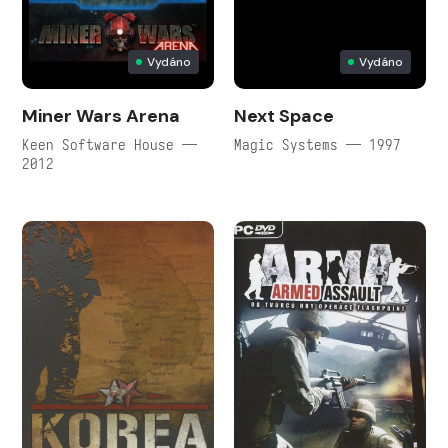
Vydáno
Vydáno
Miner Wars Arena
Next Space
Keen Software House —
Magic Systems — 1997
2012