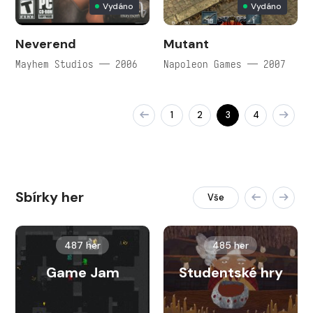
Vydáno
Vydáno
Neverend
Mutant
Mayhem Studios — 2006
Napoleon Games — 2007
1
2
3
4
Sbírky her
Vše
487 her
485 her
Game Jam
Studentské hry