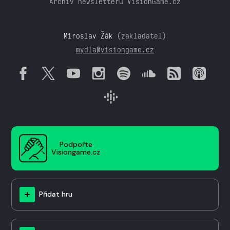
Archiv newsletteru VisionGame.cz
Miroslav Žák
(zakladatel)
mydla@visiongame.cz
Podpořte
Visiongame.cz
Přidat hru