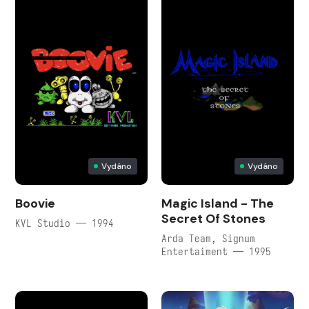
Vydáno
Vydáno
Boovie
Magic Island - The
Secret Of Stones
KVL Studio — 1994
Arda Team, Signum
Entertaiment — 1995