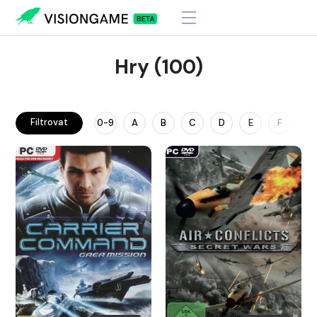
Hry (100)
Filtrovat
0-9
A
B
C
D
E
F
G