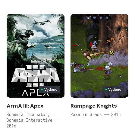
Vydáno
Vydáno
ArmA III: Apex
Rampage Knights
Bohemia Incubator,
Rake in Grass — 2015
Bohemia Interactive —
2016