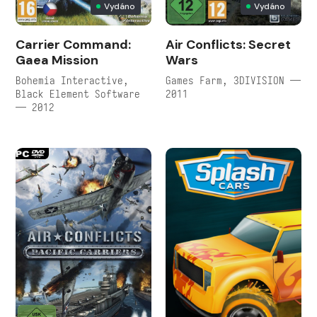
Vydáno
Vydáno
Carrier Command:
Air Conflicts: Secret
Gaea Mission
Wars
Bohemia Interactive,
Games Farm, 3DIVISION —
Black Element Software
2011
— 2012