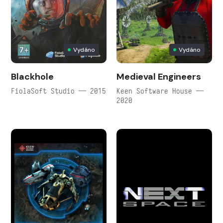
Vydáno
Vydáno
Blackhole
Medieval Engineers
FiolaSoft Studio — 2015
Keen Software House —
2020