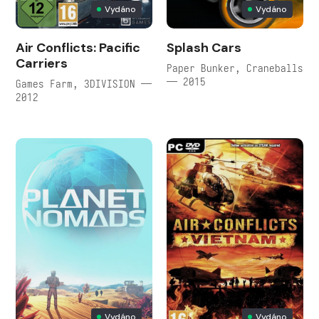
Vydáno
Vydáno
Air Conflicts: Pacific
Splash Cars
Carriers
Paper Bunker, Craneballs
— 2015
Games Farm, 3DIVISION —
2012
Vydáno
Vydáno