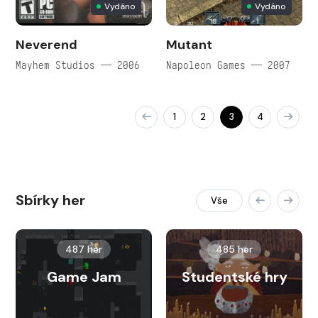
Vydáno
Vydáno
Neverend
Mutant
Mayhem Studios — 2006
Napoleon Games — 2007
1
2
3
4
Sbírky her
Vše
487 her
485 her
Game Jam
Studentské hry