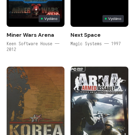
Vydáno
Vydáno
Miner Wars Arena
Next Space
Keen Software House —
Magic Systems — 1997
2012