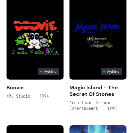
Vydáno
Vydáno
Boovie
Magic Island - The
Secret Of Stones
KVL Studio — 1994
Arda Team, Signum
Entertaiment — 1995