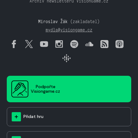
Archiv newsletteru VisionGame.cz
Miroslav Žák
(zakladatel)
mydla@visiongame.cz
Podpořte
Visiongame.cz
Přidat hru