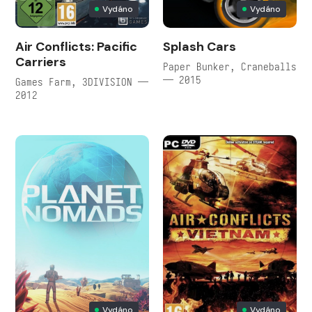
Vydáno
Vydáno
Air Conflicts: Pacific
Splash Cars
Carriers
Paper Bunker, Craneballs
— 2015
Games Farm, 3DIVISION —
2012
Vydáno
Vydáno