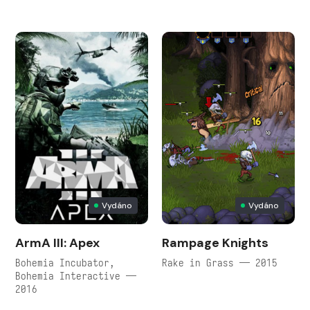
Vydáno
Vydáno
ArmA III: Apex
Rampage Knights
Bohemia Incubator,
Rake in Grass — 2015
Bohemia Interactive —
2016