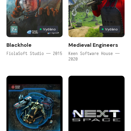
Vydáno
Vydáno
Blackhole
Medieval Engineers
FiolaSoft Studio — 2015
Keen Software House —
2020