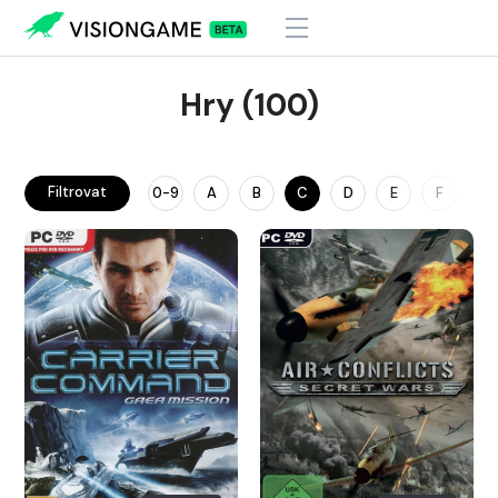
Hry (100)
Filtrovat
0-9
A
B
C
D
E
F
G