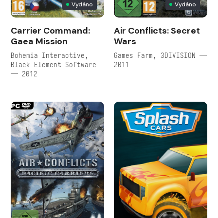
Vydáno
Vydáno
Carrier Command:
Air Conflicts: Secret
Gaea Mission
Wars
Bohemia Interactive,
Games Farm, 3DIVISION —
Black Element Software
2011
— 2012