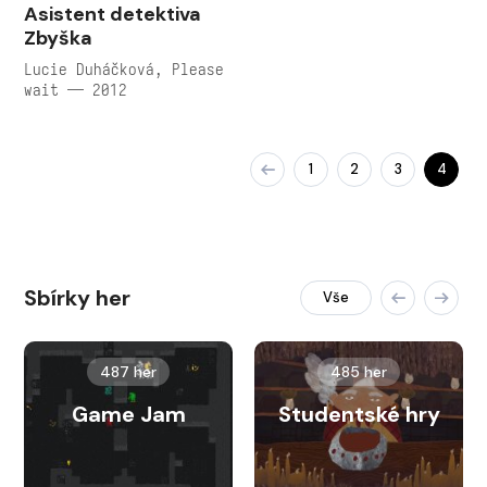
Asistent detektiva
Zbyška
Lucie Duháčková, Please
wait — 2012
1
2
3
4
Sbírky her
Vše
487 her
485 her
Game Jam
Studentské hry