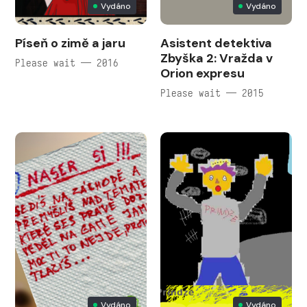
Vydáno
Vydáno
Píseň o zimě a jaru
Asistent detektiva
Zbyška 2: Vražda v
Please wait — 2016
Orion expresu
Please wait — 2015
Vydáno
Vydáno