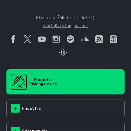
Miroslav Žák
(zakladatel)
mydla@visiongame.cz
Podpořte
Visiongame.cz
Přidat hru
Přidat studio