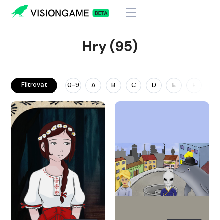
Hry (95)
Filtrovat
0-9
A
B
C
D
E
F
G