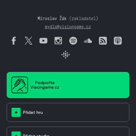
Miroslav Žák
(zakladatel)
mydla@visiongame.cz
Podpořte
Visiongame.cz
Přidat hru
Přidat studio