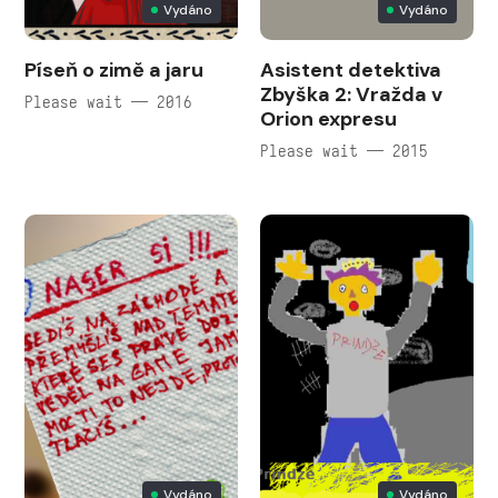
Vydáno
Vydáno
Píseň o zimě a jaru
Asistent detektiva
Zbyška 2: Vražda v
Please wait — 2016
Orion expresu
Please wait — 2015
Vydáno
Vydáno