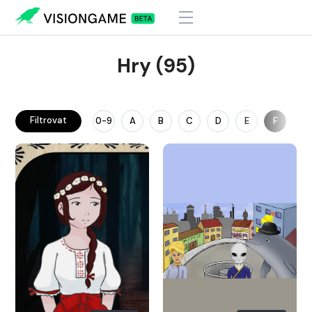
Hry (95)
Filtrovat
0-9
A
B
C
D
E
F
G