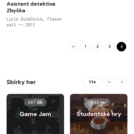
Asistent detektiva
Zbyška
Lucie Duháčková, Please
wait — 2012
1
2
3
4
Sbírky her
Vše
487 her
485 her
Game Jam
Studentské hry